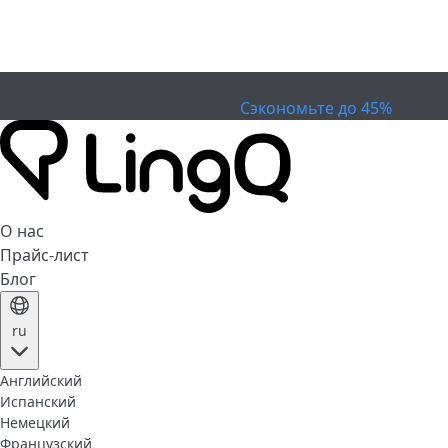
ИСТЕК
Отметьте Кубок
Extended Sale
Сэкономьте до 45%
О нас
Прайс-лист
Блог
ru
Английский
Испанский
Немецкий
Французский