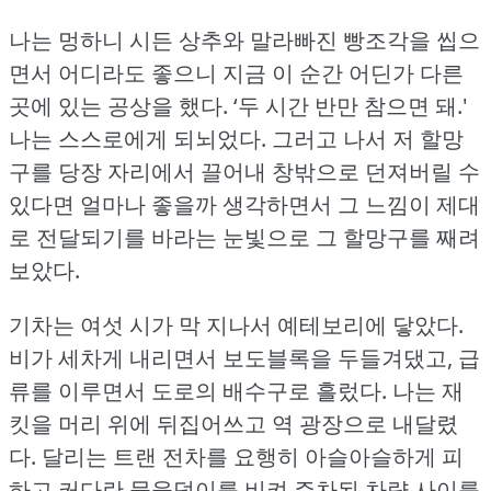
나는 멍하니 시든 상추와 말라빠진 빵조각을 씹으
면서 어디라도 좋으니 지금 이 순간 어딘가 다른
곳에 있는 공상을 했다.
‘두 시간 반만 참으면 돼.'
나는 스스로에게 되뇌었다.
그러고 나서 저 할망
구를 당장 자리에서 끌어내 창밖으로 던져버릴 수
있다면 얼마나 좋을까 생각하면서 그 느낌이 제대
로 전달되기를 바라는 눈빛으로 그 할망구를 째려
보았다.
기차는 여섯 시가 막 지나서 예테보리에 닿았다.
비가 세차게 내리면서 보도블록을 두들겨댔고, 급
류를 이루면서 도로의 배수구로 흘렀다.
나는 재
킷을 머리 위에 뒤집어쓰고 역 광장으로 내달렸
다.
달리는 트랜 전차를 요행히 아슬아슬하게 피
하고 커다란 물웅덩이를 비켜 주차된 차량 사이를