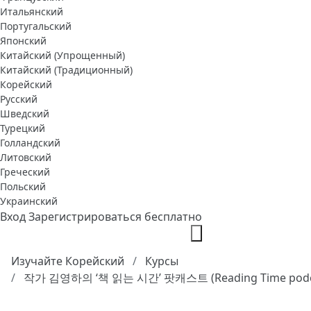
Итальянский
Португальский
Японский
Китайский (Упрощенный)
Китайский (Традиционный)
Корейский
Русский
Шведский
Турецкий
Голландский
Литовский
Греческий
Польский
Украинский
Вход
Зарегистрироваться бесплатно
Изучайте Корейский
Курсы
작가 김영하의 ‘책 읽는 시간’ 팟캐스트 (Reading Time podc