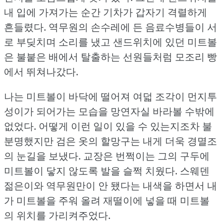
내 입에 가져가는 순간 기차가 갑자기 격렬하게
흔들렸다.
역무원의 손수레에 든 음료수병들이 서
로 부딪치며 소리를 냈고 샌드위치에 있던 미트볼
은 불붙은 배에서 탈출하는 선원들처럼 모조리 빵
에서 뛰쳐나갔다.
나는 미트볼이 바닥에 떨어져 여덟 조각이 먼지투
성이가 되어가는 모습을 망연자실 바라볼 수밖에
없었다.
어떻게 이런 일이 있을 수 있는지조차 불
분명했지만 검은 옷의 할망구는 내게 더욱 경멸조
의 눈길을 보냈다.
교장은 번쩍이는 그의 구두에
미트볼이 닿지 않도록 발을 슬쩍 치웠다.
스웨덴
젊은이와 역무원만이 안 됐다는 내색을 하면서 내
가 미트볼을 주워 올려 재떨이에 넣을 때 미트볼
의 위치를 가리켜주었다.