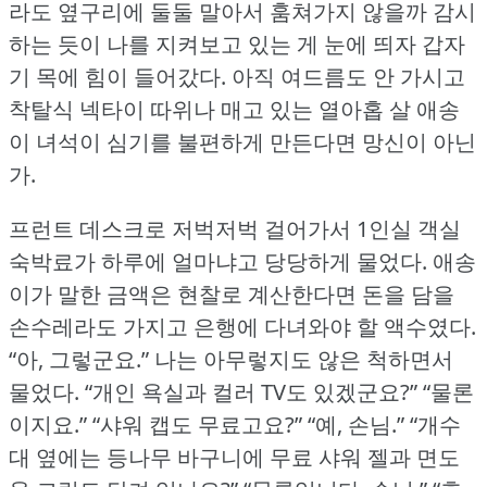
라도 옆구리에 둘둘 말아서 훔쳐가지 않을까 감시
하는 듯이 나를 지켜보고 있는 게 눈에 띄자 갑자
기 목에 힘이 들어갔다.
아직 여드름도 안 가시고
착탈식 넥타이 따위나 매고 있는 열아홉 살 애송
이 녀석이 심기를 불편하게 만든다면 망신이 아닌
가.
프런트 데스크로 저벅저벅 걸어가서 1인실 객실
숙박료가 하루에 얼마냐고 당당하게 물었다.
애송
이가 말한 금액은 현찰로 계산한다면 돈을 담을
손수레라도 가지고 은행에 다녀와야 할 액수였다.
“아, 그렇군요.” 나는 아무렇지도 않은 척하면서
물었다.
“개인 욕실과 컬러 TV도 있겠군요?” “물론
이지요.” “샤워 캡도 무료고요?” “예, 손님.” “개수
대 옆에는 등나무 바구니에 무료 샤워 젤과 면도