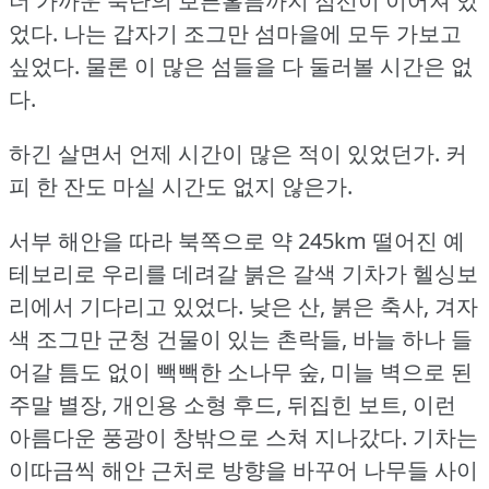
더 가까운 북단의 보른홀름까지 점선이 이어져 있
었다.
나는 갑자기 조그만 섬마을에 모두 가보고
싶었다.
물론 이 많은 섬들을 다 둘러볼 시간은 없
다.
하긴 살면서 언제 시간이 많은 적이 있었던가.
커
피 한 잔도 마실 시간도 없지 않은가.
서부 해안을 따라 북쪽으로 약 245km 떨어진 예
테보리로 우리를 데려갈 붉은 갈색 기차가 헬싱보
리에서 기다리고 있었다.
낮은 산, 붉은 축사, 겨자
색 조그만 군청 건물이 있는 촌락들, 바늘 하나 들
어갈 틈도 없이 빽빽한 소나무 숲, 미늘 벽으로 된
주말 별장, 개인용 소형 후드, 뒤집힌 보트, 이런
아름다운 풍광이 창밖으로 스쳐 지나갔다.
기차는
이따금씩 해안 근처로 방향을 바꾸어 나무들 사이