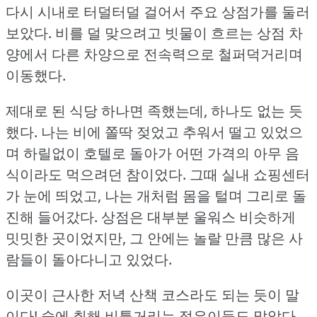
다시 시내로 터덜터덜 걸어서 주요 상점가를 둘러
보았다.
비를 덜 맞으려고 빗물이 흐르는 상점 차
양에서 다른 차양으로 전속력으로 철퍼덕거리며
이동했다.
제대로 된 식당 하나면 족했는데, 하나도 없는 듯
했다.
나는 비에 쫄딱 젖었고 추워서 떨고 있었으
며 하릴없이 호텔로 돌아가 어떤 가격의 아무 음
식이라도 먹으려던 참이었다.
그때 실내 쇼핑센터
가 눈에 띄었고, 나는 개처럼 몸을 털며 그리로 돌
진해 들어갔다.
상점은 대부분 울워스 비슷하게
밋밋한 곳이었지만, 그 안에는 놀랄 만큼 많은 사
람들이 돌아다니고 있었다.
이곳이 근사한 저녁 산책 코스라도 되는 듯이 말
이다!
술에 취해 비틀거리는 젊은이들도 많았다.