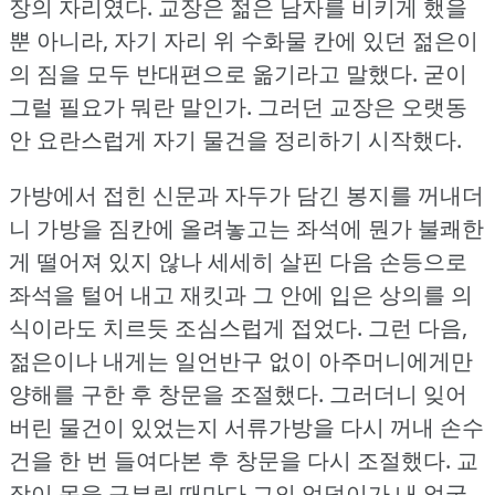
장의 자리였다.
교장은 젊은 남자를 비키게 했을
뿐 아니라, 자기 자리 위 수화물 칸에 있던 젊은이
의 짐을 모두 반대편으로 옮기라고 말했다.
굳이
그럴 필요가 뭐란 말인가.
그러던 교장은 오랫동
안 요란스럽게 자기 물건을 정리하기 시작했다.
가방에서 접힌 신문과 자두가 담긴 봉지를 꺼내더
니 가방을 짐칸에 올려놓고는 좌석에 뭔가 불쾌한
게 떨어져 있지 않나 세세히 살핀 다음 손등으로
좌석을 털어 내고 재킷과 그 안에 입은 상의를 의
식이라도 치르듯 조심스럽게 접었다.
그런 다음,
젊은이나 내게는 일언반구 없이 아주머니에게만
양해를 구한 후 창문을 조절했다.
그러더니 잊어
버린 물건이 있었는지 서류가방을 다시 꺼내 손수
건을 한 번 들여다본 후 창문을 다시 조절했다.
교
장이 몸을 구부릴 때마다 그의 엉덩이가 내 얼굴