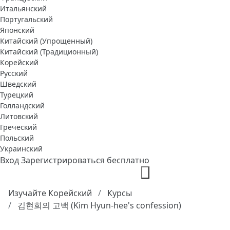
Итальянский
Португальский
Японский
Китайский (Упрощенный)
Китайский (Традиционный)
Корейский
Русский
Шведский
Турецкий
Голландский
Литовский
Греческий
Польский
Украинский
Вход
Зарегистрироваться бесплатно
Изучайте Корейский
Курсы
김현희의 고백 (Kim Hyun-hee's confession)