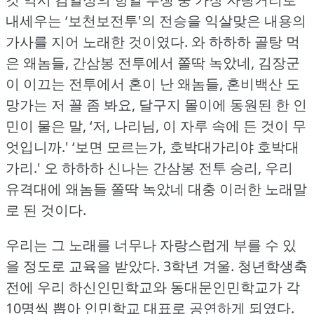
내세우는 ‘보천보전투'의 전승을 익살맞은 내용의
가사를 지어 노래한 것이였다.
와 하하하 골탕 먹
은 왜놈들, 간삼봉 전투에서 쫄딱 녹았네, 김장군
이 이끄는 전투에서 혼이 난 왜놈들, 혼비백산 도
망가는 저 꼴 좀 봐요, 달구지 몰이에 동원된 한 인
민이 물은 말, ‘저, 나리님, 이 자루 속에 든 것이 무
엇입니까.'
‘보면 모르는가, 호박대가리야 호박대
가리.'
오 하하하 신나는 간삼봉 전투 승리, 우리
유격대에 왜놈들 쫄딱 녹았네 대충 이러한 노래말
로 된 것이다.
우리는 그 노래를 너무나 자랑스럽게 부를 수 있
을 정도로 교육을 받았다.
3학년 겨울.
청년학생축
전에 우리 하신인민학교와 동대문인민학교가 각
10명씩 뽑아 인민학교 대표로 공연하게 되였다.