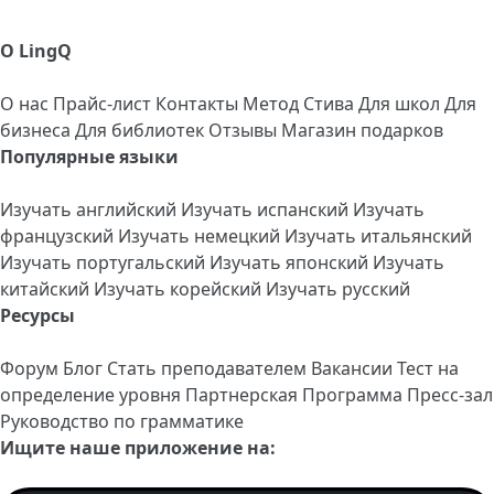
О LingQ
О нас
Прайс-лист
Контакты
Метод Стива
Для школ
Для
бизнеса
Для библиотек
Отзывы
Магазин подарков
Популярные языки
Изучать английский
Изучать испанский
Изучать
французский
Изучать немецкий
Изучать итальянский
Изучать португальский
Изучать японский
Изучать
китайский
Изучать корейский
Изучать русский
Ресурсы
Форум
Блог
Стать преподавателем
Вакансии
Тест на
определение уровня
Партнерская Программа
Пресс-зал
Руководство по грамматике
Ищите наше приложение на: