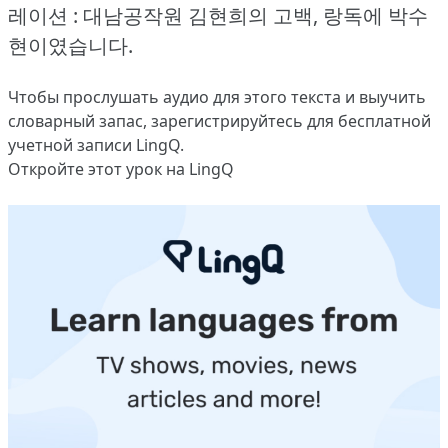
레이션 : 대남공작원 김현희의 고백, 랑독에 박수
현이였습니다.
Чтобы прослушать аудио для этого текста и выучить
словарный запас,
зарегистрируйтесь
для бесплатной
учетной записи LingQ.
Откройте этот урок на LingQ