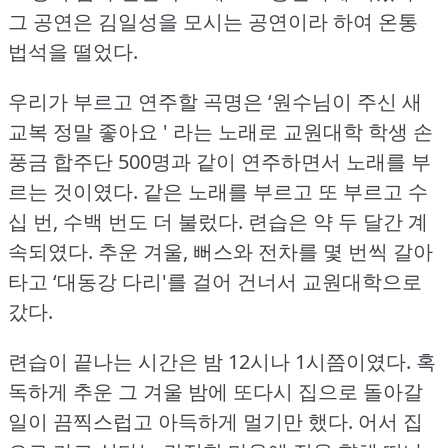
그 공연은 김일성을 모시는 공연이라 하여 온통
법석을 떨었다.
우리가 부르고 연주할 곡명은 ‘원수님이 주신 새
교복 정말 좋아요 ' 라는 노래로 교원대학 학생 손
풍금 합주단 500명과 같이 연주하면서 노래를 부
르는 것이였다.
같은 노래를 부르고 또 부르고 수
십 번, 수백 번도 더 불렀다.
련습은 약 두 달간 계
속되였다.
추운 겨울, 뻐스와 전차를 몇 번씩 갈아
타고 ‘대동강 다리'를 걸어 건너서 교원대학으로
갔다.
련습이 끝나는 시간은 밤 12시나 1시쯤이였다.
혹
독하게 추운 그 겨울 밤에 또다시 집으로 돌아갈
일이 끔찍스럽고 아득하게 멀기만 했다.
어서 집