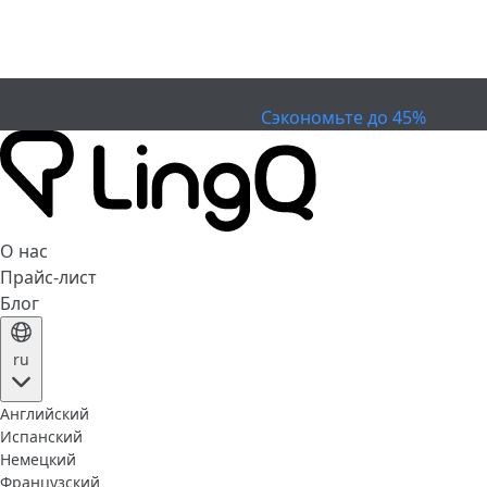
ИСТЕК
Отметьте Кубок
Extended Sale
Сэкономьте до 45%
О нас
Прайс-лист
Блог
ru
Английский
Испанский
Немецкий
Французский