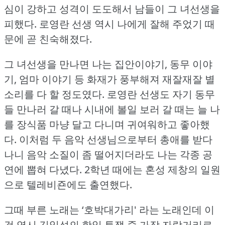
심이 강하고 성격이 도도해서 남들이 그 녀선생을
피했다.
로영란 선생 역시 나에게 잘해 주었기 때
문에 곧 친숙해졌다.
그 녀선생을 만나면 나는 집안이야기, 동무 이야
기, 엄마 이야기 등 화재가 풍부해져 재잘재잘 별
소리를 다 할 정도였다.
로영란 선생도 자기 동무
들 만나러 갈 때나 시내에 볼일 보러 갈 때는 늘 나
를 장식품 마냥 달고 다니며 귀여워하고 좋아했
다.
이처럼 두 음악 선생님으로부터 총애를 받다
나니 음악 소질이 좀 떨어지더라도 나는 각종 공
연에 뽑혀 다녔다.
2학년 때에는 혼성 제창의 일원
으로 텔레비죤에도 출연했다.
그때 부른 노래는 ‘호박대가리' 라는 노래인데 이
것 역시 김일성의 항일 투쟁 중 가장 자랑거리로