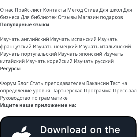
О нас
Прайс-лист
Контакты
Метод Стива
Для школ
Для
бизнеса
Для библиотек
Отзывы
Магазин подарков
Популярные языки
Изучать английский
Изучать испанский
Изучать
французский
Изучать немецкий
Изучать итальянский
Изучать португальский
Изучать японский
Изучать
китайский
Изучать корейский
Изучать русский
Ресурсы
Форум
Блог
Стать преподавателем
Вакансии
Тест на
определение уровня
Партнерская Программа
Пресс-зал
Руководство по грамматике
Ищите наше приложение на: