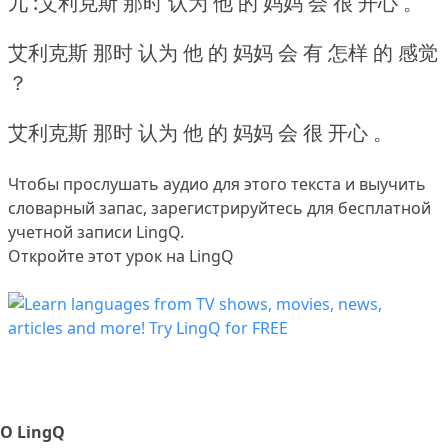
九 :艾利克斯 那时 认为 他 的 妈妈 会 很 开心 。
艾利克斯 那时 认为 他 的 妈妈 会 有 怎样 的 感觉
？
艾利克斯 那时 认为 他 的 妈妈 会 很 开心 。
Чтобы прослушать аудио для этого текста и выучить
словарный запас,
зарегистрируйтесь
для бесплатной
учетной записи LingQ.
Откройте этот урок на LingQ
О LingQ