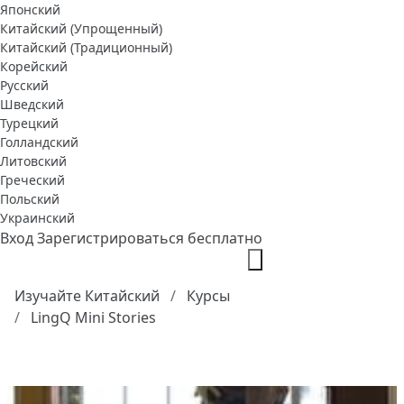
Японский
Китайский (Упрощенный)
Китайский (Традиционный)
Корейский
Русский
Шведский
Турецкий
Голландский
Литовский
Греческий
Польский
Украинский
Вход
Зарегистрироваться бесплатно
Изучайте Китайский
Курсы
LingQ Mini Stories