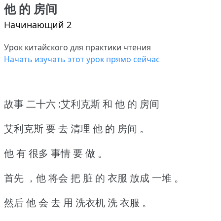
他 的 房间
Начинающий 2
Урок китайского для практики чтения
Начать изучать этот урок прямо сейчас
故事 二十六 :艾利克斯 和 他 的 房间
艾利克斯 要 去 清理 他 的 房间 。
他 有 很多 事情 要 做 。
首先 ，他 将会 把 脏 的 衣服 放成 一堆 。
然后 他 会 去 用 洗衣机 洗 衣服 。