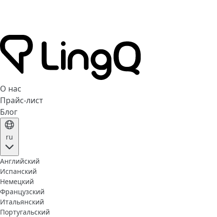
О нас
Прайс-лист
Блог
ru
Английский
Испанский
Немецкий
Французский
Итальянский
Португальский