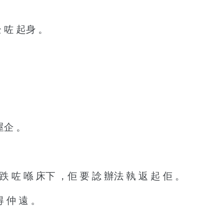
企 咗 起身 。
屋企 。
。
跌 咗 喺 床下 ，佢 要 諗 辦法 執 返 起 佢 。
得 仲 遠 。