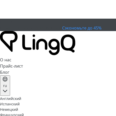
ИСТЕК
Отметьте Кубок
Extended Sale
Сэкономьте до 45%
О нас
Прайс-лист
Блог
ru
Английский
Испанский
Немецкий
Французский