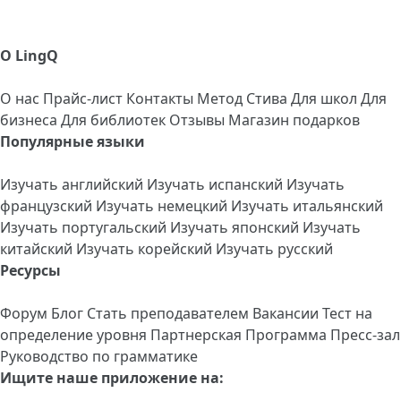
О LingQ
О нас
Прайс-лист
Контакты
Метод Стива
Для школ
Для
бизнеса
Для библиотек
Отзывы
Магазин подарков
Популярные языки
Изучать английский
Изучать испанский
Изучать
французский
Изучать немецкий
Изучать итальянский
Изучать португальский
Изучать японский
Изучать
китайский
Изучать корейский
Изучать русский
Ресурсы
Форум
Блог
Стать преподавателем
Вакансии
Тест на
определение уровня
Партнерская Программа
Пресс-зал
Руководство по грамматике
Ищите наше приложение на: