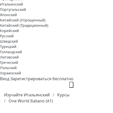
Итальянский
Португальский
Японский
Китайский (Упрощенный)
Китайский (Традиционный)
Корейский
Русский
Шведский
Турецкий
Голландский
Литовский
Греческий
Польский
Украинский
Вход
Зарегистрироваться бесплатно
Изучайте Итальянский
Курсы
One World Italiano (A1)