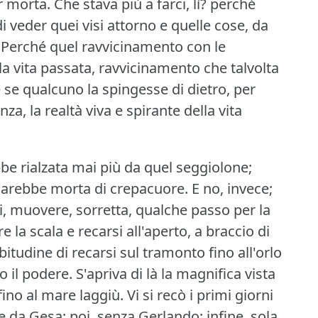
r morta.
Che stava più a farci, lì?
perché
 veder quei visi attorno e quelle cose, da
Perché quel ravvicinamento con le
a vita passata, ravvicinamento che talvolta
se qualcuno la spingesse di dietro, per
za, la realtà viva e spirante della vita
e rialzata mai più da quel seggiolone;
sarebbe morta di crepacuore.
E no, invece;
di, muovere, sorretta, qualche passo per la
la scala e recarsi all'aperto, a braccio di
abitudine di recarsi sul tramonto fino all'orlo
o il podere.
S'apriva di là la magnifica vista
 fino al mare laggiù.
Vi si recò i primi giorni
 da Gesa; poi, senza Gerlando; infine, sola.