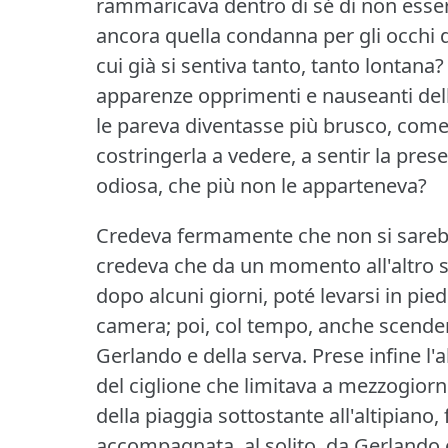
rammaricava dentro di sé di non esse
ancora quella condanna per gli occhi di
cui già si sentiva tanto, tanto lontana?
apparenze opprimenti e nauseanti dell
le pareva diventasse più brusco, come 
costringerla a vedere, a sentir la presen
odiosa, che più non le apparteneva?
Credeva fermamente che non si sarebb
credeva che da un momento all'altro 
dopo alcuni giorni, poté levarsi in pie
camera; poi, col tempo, anche scendere 
Gerlando e della serva.
Prese infine l'
del ciglione che limitava a mezzogiorn
della piaggia sottostante all'altipiano,
accompagnata, al solito, da Gerlando e