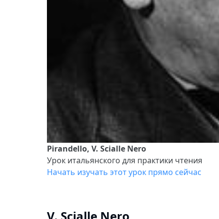
Pirandello, V. Scialle Nero
Урок итальянского для практики чтения
Начать изучать этот урок прямо сейчас
V. Scialle Nero