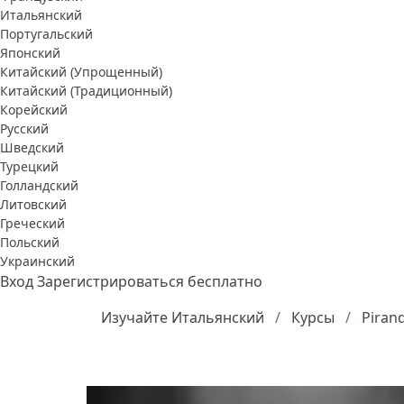
Итальянский
Португальский
Японский
Китайский (Упрощенный)
Китайский (Традиционный)
Корейский
Русский
Шведский
Турецкий
Голландский
Литовский
Греческий
Польский
Украинский
Вход
Зарегистрироваться бесплатно
Изучайте Итальянский
Курсы
Pirand