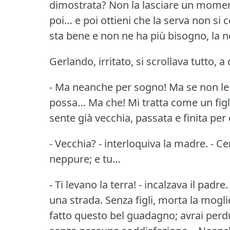
dimostrata?
Non la lasciare un moment
poi… e poi ottieni che la serva non si c
sta bene e non ne ha più bisogno, la n
Gerlando, irritato, si scrollava tutto, 
- Ma neanche per sogno!
Ma se non le
possa… Ma che!
Mi tratta come un fig
sente già vecchia, passata e finita pe
- Vecchia?
- interloquiva la madre.
- Ce
neppure; e tu…
- Ti levano la terra!
- incalzava il padre.
una strada.
Senza figli, morta la moglie
fatto questo bel guadagno; avrai perdu