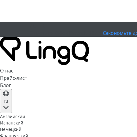
ИСТЕК
Отметьте Кубок
Extended Sale
Сэкономьте д
О нас
Прайс-лист
Блог
ru
Английский
Испанский
Немецкий
Французский