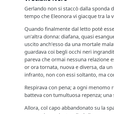
Gerlando non si staccò dalla sponda del
tempo che Eleonora vi giacque tra la vi
Quando finalmente dal letto poté esse
un'altra donna: diafana, quasi esangu
uscito anch'esso da una mortale malatti
guardava coi begli occhi neri ingranditi
pareva che ormai nessuna relazione esi
or ora tornata, nuova e diversa, da un
infranto, non con essi soltanto, ma con
Respirava con pena; a ogni menomo rum
batteva con tumultuosa repenza; una 
Allora, col capo abbandonato su la spall