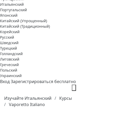
Итальянский
Португальский
Японский
Китайский (Упрощенный)
Китайский (Традиционный)
Корейский
Русский
Шведский
Турецкий
Голландский
Литовский
Греческий
Польский
Украинский
Вход
Зарегистрироваться бесплатно
Изучайте Итальянский
Курсы
Vaporetto Italiano