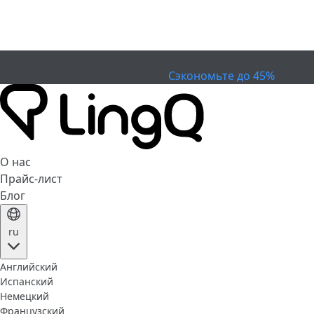
ИСТЕК
Отметьте Кубок
Extended Sale
Сэкономьте до 45%
О нас
Прайс-лист
Блог
ru
Английский
Испанский
Немецкий
Французский