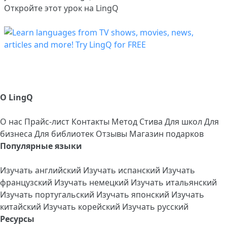
Откройте этот урок на LingQ
О LingQ
О нас
Прайс-лист
Контакты
Метод Стива
Для школ
Для
бизнеса
Для библиотек
Отзывы
Магазин подарков
Популярные языки
Изучать английский
Изучать испанский
Изучать
французский
Изучать немецкий
Изучать итальянский
Изучать португальский
Изучать японский
Изучать
китайский
Изучать корейский
Изучать русский
Ресурсы