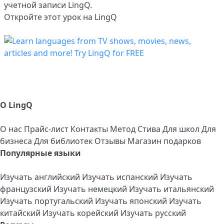
учетной записи LingQ.
Откройте этот урок на LingQ
О LingQ
О нас
Прайс-лист
Контакты
Метод Стива
Для школ
Для
бизнеса
Для библиотек
Отзывы
Магазин подарков
Популярные языки
Изучать английский
Изучать испанский
Изучать
французский
Изучать немецкий
Изучать итальянский
Изучать португальский
Изучать японский
Изучать
китайский
Изучать корейский
Изучать русский