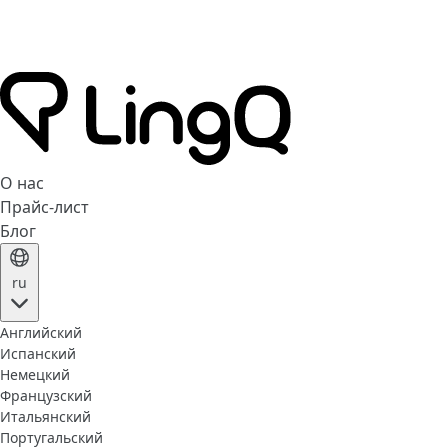
О нас
Прайс-лист
Блог
ru
Английский
Испанский
Немецкий
Французский
Итальянский
Португальский