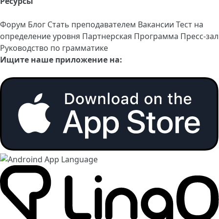
Ресурсы
Форум
Блог
Стать преподавателем
Вакансии
Тест на
определение уровня
Партнерская Программа
Пресс-зал
Руководство по грамматике
Ищите наше приложение на: