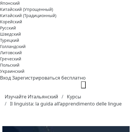
Японский
Китайский (Упрощенный)
Китайский (Традиционный)
Корейский
Русский
Шведский
Турецкий
Голландский
Литовский
Греческий
Польский
Украинский
Вход
Зарегистрироваться бесплатно
Изучайте Итальянский
Курсы
Il linguista: la guida all’apprendimento delle lingue