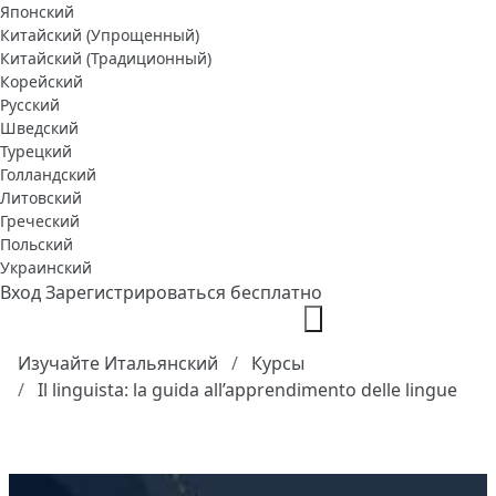
Японский
Китайский (Упрощенный)
Китайский (Традиционный)
Корейский
Русский
Шведский
Турецкий
Голландский
Литовский
Греческий
Польский
Украинский
Вход
Зарегистрироваться бесплатно
Изучайте Итальянский
Курсы
Il linguista: la guida all’apprendimento delle lingue