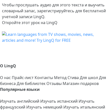
Чтобы прослушать аудио для этого текста и выучить
словарный запас,
зарегистрируйтесь
для бесплатной
учетной записи LingQ.
Откройте этот урок на LingQ
О LingQ
О нас
Прайс-лист
Контакты
Метод Стива
Для школ
Для
бизнеса
Для библиотек
Отзывы
Магазин подарков
Популярные языки
Изучать английский
Изучать испанский
Изучать
французский
Изучать немецкий
Изучать итальянский