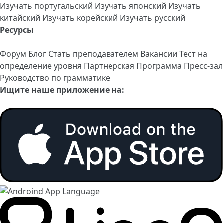
Изучать португальский
Изучать японский
Изучать
китайский
Изучать корейский
Изучать русский
Ресурсы
Форум
Блог
Стать преподавателем
Вакансии
Тест на
определение уровня
Партнерская Программа
Пресс-зал
Руководство по грамматике
Ищите наше приложение на: