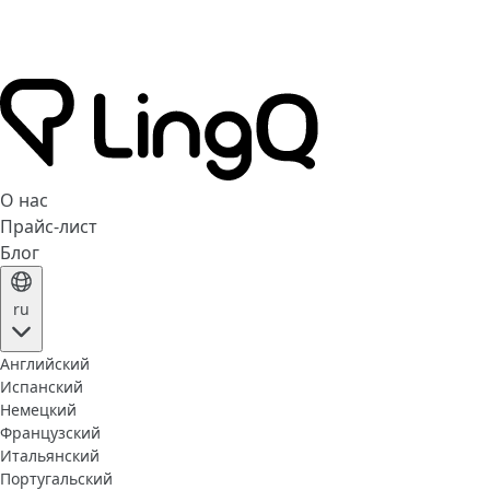
О нас
Прайс-лист
Блог
ru
Английский
Испанский
Немецкий
Французский
Итальянский
Португальский