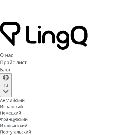
О нас
Прайс-лист
Блог
ru
Английский
Испанский
Немецкий
Французский
Итальянский
Португальский