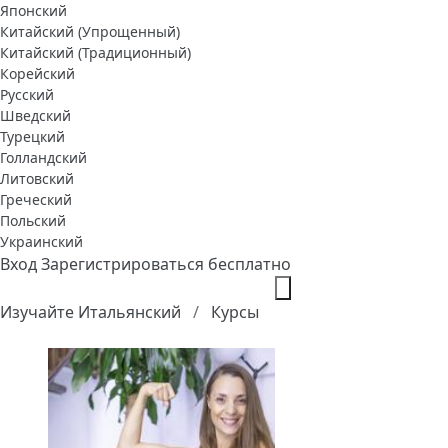
Японский
Китайский (Упрощенный)
Китайский (Традиционный)
Корейский
Русский
Шведский
Турецкий
Голландский
Литовский
Греческий
Польский
Украинский
Вход
Зарегистрироваться бесплатно
Изучайте Итальянский
Курсы