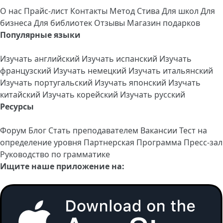
О нас
Прайс-лист
Контакты
Метод Стива
Для школ
Для
бизнеса
Для библиотек
Отзывы
Магазин подарков
Популярные языки
Изучать английский
Изучать испанский
Изучать
французский
Изучать немецкий
Изучать итальянский
Изучать португальский
Изучать японский
Изучать
китайский
Изучать корейский
Изучать русский
Ресурсы
Форум
Блог
Стать преподавателем
Вакансии
Тест на
определение уровня
Партнерская Программа
Пресс-зал
Руководство по грамматике
Ищите наше приложение на: