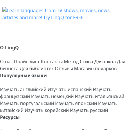
О LingQ
О нас
Прайс-лист
Контакты
Метод Стива
Для школ
Для
бизнеса
Для библиотек
Отзывы
Магазин подарков
Популярные языки
Изучать английский
Изучать испанский
Изучать
французский
Изучать немецкий
Изучать итальянский
Изучать португальский
Изучать японский
Изучать
китайский
Изучать корейский
Изучать русский
Ресурсы