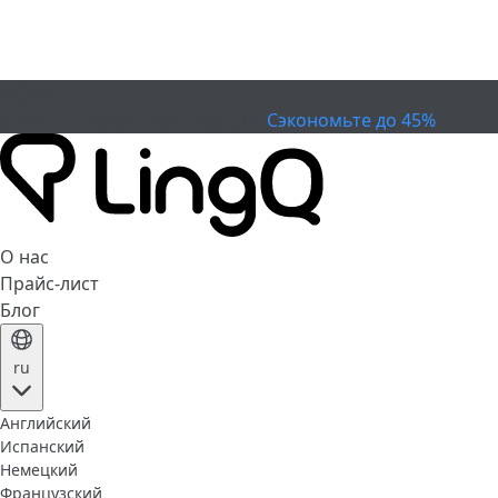
ИСТЕК
Отметьте Кубок
Extended Sale
Сэкономьте до 45%
О нас
Прайс-лист
Блог
ru
Английский
Испанский
Немецкий
Французский