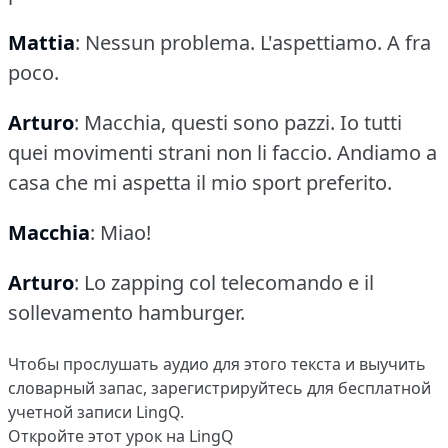
Mattia
: Nessun problema.
L'aspettiamo.
A fra
poco.
Arturo
: Macchia, questi sono pazzi.
Io tutti
quei movimenti strani non li faccio.
Andiamo a
casa che mi aspetta il mio sport preferito.
Macchia
: Miao!
Arturo
: Lo zapping col telecomando e il
sollevamento hamburger.
Чтобы прослушать аудио для этого текста и выучить
словарный запас,
зарегистрируйтесь
для бесплатной
учетной записи LingQ.
Откройте этот урок на LingQ