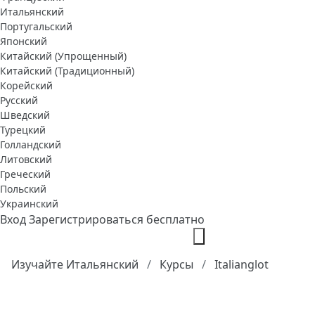
Итальянский
Португальский
Японский
Китайский (Упрощенный)
Китайский (Традиционный)
Корейский
Русский
Шведский
Турецкий
Голландский
Литовский
Греческий
Польский
Украинский
Вход
Зарегистрироваться бесплатно
Изучайте Итальянский
Курсы
Italianglot