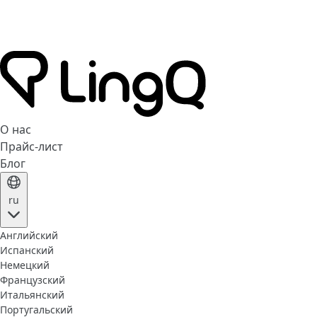
О нас
Прайс-лист
Блог
ru
Английский
Испанский
Немецкий
Французский
Итальянский
Португальский