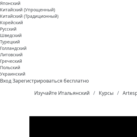
Японский
Китайский (Упрощенный)
Китайский (Традиционный)
Корейский
Русский
Шведский
Турецкий
Голландский
Литовский
Греческий
Польский
Украинский
Вход
Зарегистрироваться бесплатно
Изучайте Итальянский
Курсы
Artes