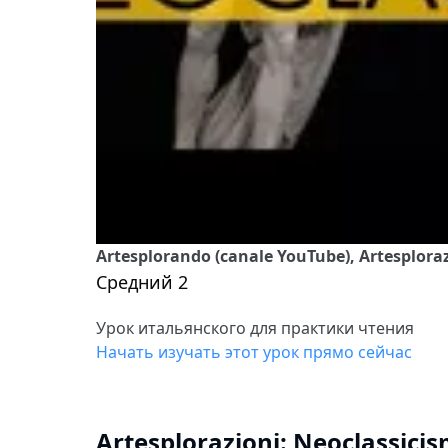
Artesplorando (canale YouTube), Artesplora
Средний 2
Урок итальянского для практики чтения
Начать изучать этот урок прямо сейчас
Artesplorazioni: Neoclassici