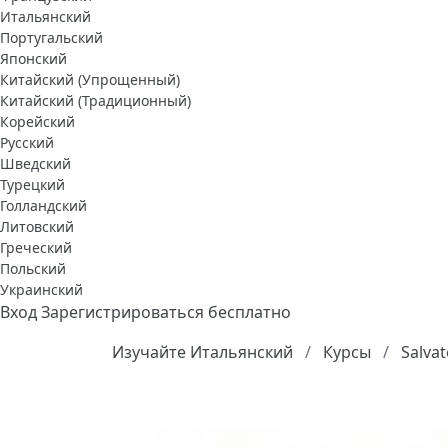
Итальянский
Португальский
Японский
Китайский (Упрощенный)
Китайский (Традиционный)
Корейский
Русский
Шведский
Турецкий
Голландский
Литовский
Греческий
Польский
Украинский
Вход
Зарегистрироваться бесплатно
Изучайте Итальянский
Курсы
Salva