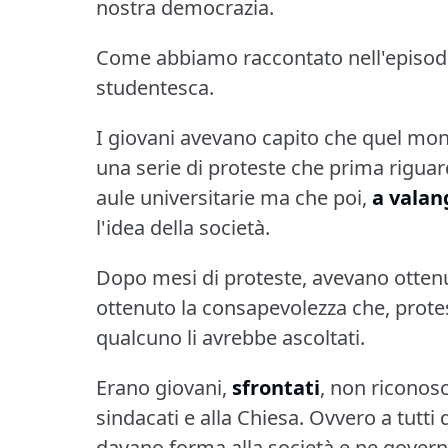
nostra democrazia.
Come abbiamo raccontato nell'episodio 
studentesca.
I giovani avevano capito che quel mond
una serie di proteste che prima riguar
aule universitarie ma che poi,
a valan
l'idea della società.
Dopo mesi di proteste, avevano ottenut
ottenuto la consapevolezza che, prote
qualcuno li avrebbe ascoltati.
Erano giovani,
sfrontati
, non riconosc
sindacati e alla Chiesa.
Ovvero a tutti 
davano forma alla società e ne govern