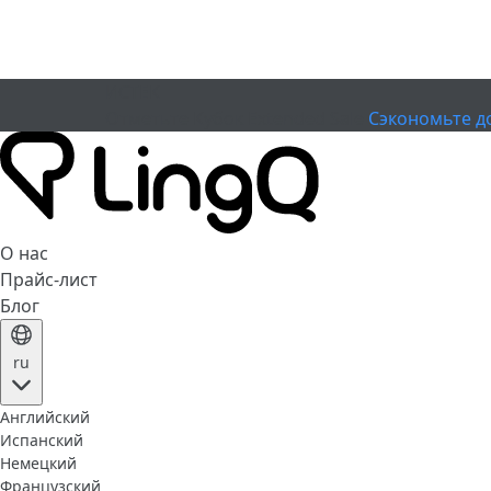
ИСТЕК
Отметьте Кубок
Extended Sale
Сэкономьте д
О нас
Прайс-лист
Блог
ru
Английский
Испанский
Немецкий
Французский