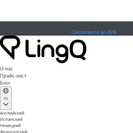
ИСТЕК
Отметьте Кубок
Extended Sale
Сэкономьте до 45%
О нас
Прайс-лист
Блог
ru
Английский
Испанский
Немецкий
Французский