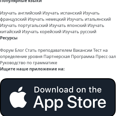
Популярные языки
Изучать английский
Изучать испанский
Изучать
французский
Изучать немецкий
Изучать итальянский
Изучать португальский
Изучать японский
Изучать
китайский
Изучать корейский
Изучать русский
Ресурсы
Форум
Блог
Стать преподавателем
Вакансии
Тест на
определение уровня
Партнерская Программа
Пресс-зал
Руководство по грамматике
Ищите наше приложение на: