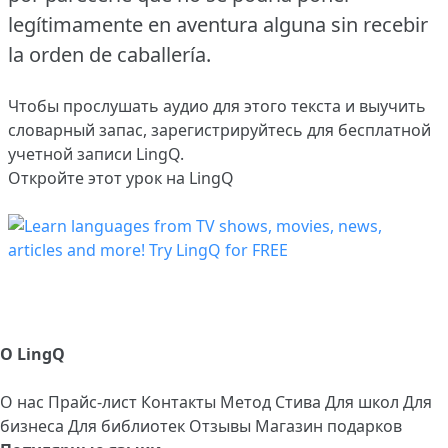
legítimamente en aventura alguna sin recebir
la orden de caballería.
Чтобы прослушать аудио для этого текста и выучить
словарный запас,
зарегистрируйтесь
для бесплатной
учетной записи LingQ.
Откройте этот урок на LingQ
О LingQ
О нас
Прайс-лист
Контакты
Метод Стива
Для школ
Для
бизнеса
Для библиотек
Отзывы
Магазин подарков