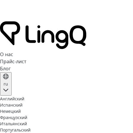
О нас
Прайс-лист
Блог
ru
Английский
Испанский
Немецкий
Французский
Итальянский
Португальский