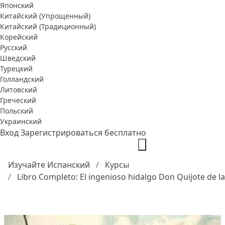
Японский
Китайский (Упрощенный)
Китайский (Традиционный)
Корейский
Русский
Шведский
Турецкий
Голландский
Литовский
Греческий
Польский
Украинский
Вход
Зарегистрироваться бесплатно
Изучайте Испанский
Курсы
Libro Completo: El ingenioso hidalgo Don Quijote de 