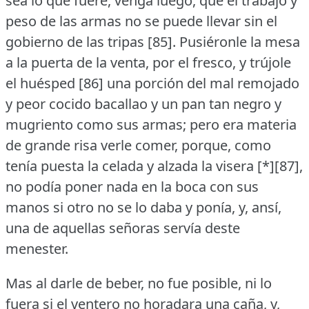
sea lo que fuere, venga luego, que el trabajo y
peso de las armas no se puede llevar sin el
gobierno de las tripas [85].
Pusiéronle la mesa
a la puerta de la venta, por el fresco, y trújole
el huésped [86] una porción del mal remojado
y peor cocido bacallao y un pan tan negro y
mugriento como sus armas; pero era materia
de grande risa verle comer, porque, como
tenía puesta la celada y alzada la visera [*][87],
no podía poner nada en la boca con sus
manos si otro no se lo daba y ponía, y, ansí,
una de aquellas señoras servía deste
menester.
Mas al darle de beber, no fue posible, ni lo
fuera si el ventero no horadara una caña, y,