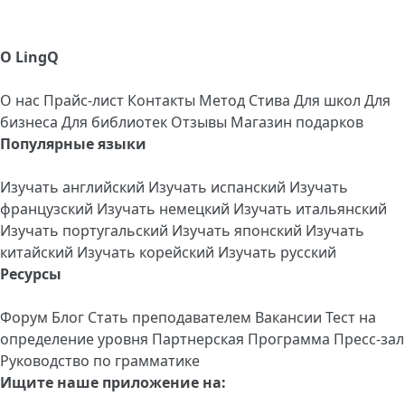
О LingQ
О нас
Прайс-лист
Контакты
Метод Стива
Для школ
Для
бизнеса
Для библиотек
Отзывы
Магазин подарков
Популярные языки
Изучать английский
Изучать испанский
Изучать
французский
Изучать немецкий
Изучать итальянский
Изучать португальский
Изучать японский
Изучать
китайский
Изучать корейский
Изучать русский
Ресурсы
Форум
Блог
Стать преподавателем
Вакансии
Тест на
определение уровня
Партнерская Программа
Пресс-зал
Руководство по грамматике
Ищите наше приложение на: