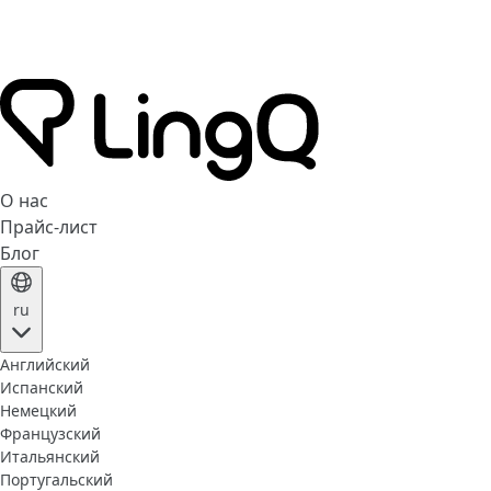
О нас
Прайс-лист
Блог
ru
Английский
Испанский
Немецкий
Французский
Итальянский
Португальский