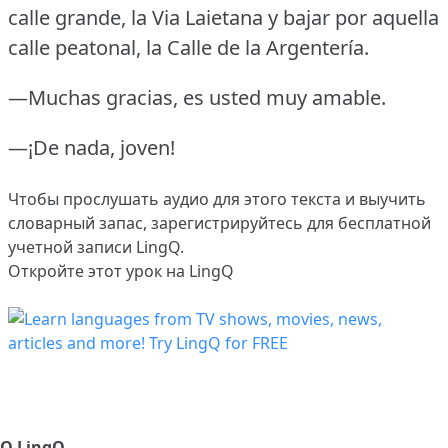
calle grande, la Via Laietana y bajar por aquella
calle peatonal, la Calle de la Argentería.
—Muchas gracias, es usted muy amable.
—¡De nada, joven!
Чтобы прослушать аудио для этого текста и выучить
словарный запас,
зарегистрируйтесь
для бесплатной
учетной записи LingQ.
Откройте этот урок на LingQ
О LingQ