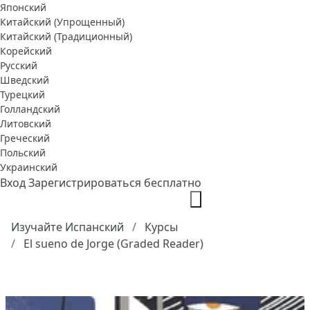
Японский
Китайский (Упрощенный)
Китайский (Традиционный)
Корейский
Русский
Шведский
Турецкий
Голландский
Литовский
Греческий
Польский
Украинский
Вход
Зарегистрироваться бесплатно
Изучайте Испанский
Курсы
El sueno de Jorge (Graded Reader)