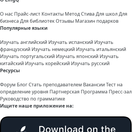
О нас
Прайс-лист
Контакты
Метод Стива
Для школ
Для
бизнеса
Для библиотек
Отзывы
Магазин подарков
Популярные языки
Изучать английский
Изучать испанский
Изучать
французский
Изучать немецкий
Изучать итальянский
Изучать португальский
Изучать японский
Изучать
китайский
Изучать корейский
Изучать русский
Ресурсы
Форум
Блог
Стать преподавателем
Вакансии
Тест на
определение уровня
Партнерская Программа
Пресс-зал
Руководство по грамматике
Ищите наше приложение на: