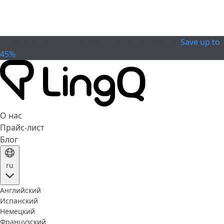
Celebrate the Cup
Специальное предложение
Save up to
45%
О нас
Прайс-лист
Блог
ru
Английский
Испанский
Немецкий
Французский