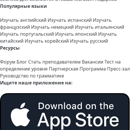
Популярные языки
Изучать английский
Изучать испанский
Изучать
французский
Изучать немецкий
Изучать итальянский
Изучать португальский
Изучать японский
Изучать
китайский
Изучать корейский
Изучать русский
Ресурсы
Форум
Блог
Стать преподавателем
Вакансии
Тест на
определение уровня
Партнерская Программа
Пресс-зал
Руководство по грамматике
Ищите наше приложение на: