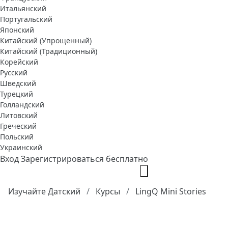
Итальянский
Португальский
Японский
Китайский (Упрощенный)
Китайский (Традиционный)
Корейский
Русский
Шведский
Турецкий
Голландский
Литовский
Греческий
Польский
Украинский
Вход
Зарегистрироваться бесплатно
Изучайте Датский
Курсы
LingQ Mini Stories