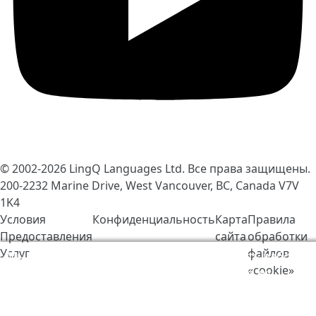
© 2002-2026
LingQ Languages Ltd.
Все права защищены.
200-2232 Marine Drive, West Vancouver, BC, Canada
V7V
1K4
Условия
Конфиденциальность
Карта
Правила
Предоставления
сайта
обработки
Услуг
файлов
Мы используем cookie-файлы, чтобы сделать работу
«cookie»
LingQ лучше. Находясь на нашем сайте, вы
соглашаетесь на наши
правила обработки файлов
«cookie»
.