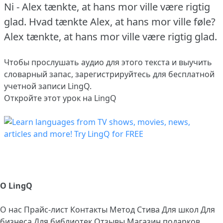
Ni - Alex tænkte, at hans mor ville være rigtig
glad.
Hvad tænkte Alex, at hans mor ville føle?
Alex tænkte, at hans mor ville være rigtig glad.
Чтобы прослушать аудио для этого текста и выучить
словарный запас,
зарегистрируйтесь
для бесплатной
учетной записи LingQ.
Откройте этот урок на LingQ
О LingQ
О нас
Прайс-лист
Контакты
Метод Стива
Для школ
Для
бизнеса
Для библиотек
Отзывы
Магазин подарков