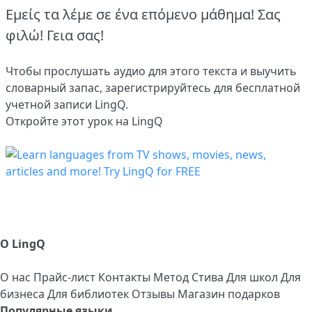
Εμείς τα λέμε σε ένα επόμενο μάθημα! Σας
φιλώ! Γεια σας!
Чтобы прослушать аудио для этого текста и выучить
словарный запас,
зарегистрируйтесь
для бесплатной
учетной записи LingQ.
Откройте этот урок на LingQ
О LingQ
О нас
Прайс-лист
Контакты
Метод Стива
Для школ
Для
бизнеса
Для библиотек
Отзывы
Магазин подарков
Популярные языки