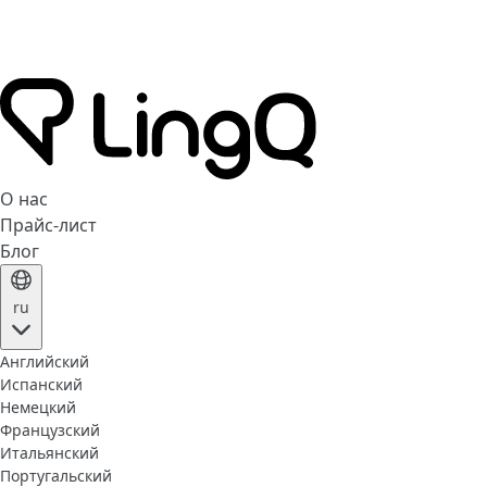
О нас
Прайс-лист
Блог
ru
Английский
Испанский
Немецкий
Французский
Итальянский
Португальский