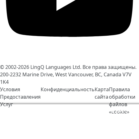
© 2002-2026
LingQ Languages Ltd.
Все права защищены.
200-2232 Marine Drive, West Vancouver, BC, Canada
V7V
1K4
Условия
Конфиденциальность
Карта
Правила
Предоставления
сайта
обработки
Услуг
файлов
Мы используем cookie-файлы, чтобы сделать работу
«cookie»
LingQ лучше. Находясь на нашем сайте, вы
соглашаетесь на наши
правила обработки файлов
«cookie»
.