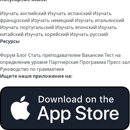
Изучать английский
Изучать испанский
Изучать
французский
Изучать немецкий
Изучать итальянский
Изучать португальский
Изучать японский
Изучать
китайский
Изучать корейский
Изучать русский
Ресурсы
Форум
Блог
Стать преподавателем
Вакансии
Тест на
определение уровня
Партнерская Программа
Пресс-зал
Руководство по грамматике
Ищите наше приложение на: