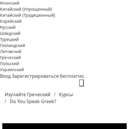
Японский
Китайский (Упрощенный)
Китайский (Традиционный)
Корейский
Русский
Шведский
Турецкий
Голландский
Литовский
Греческий
Польский
Украинский
Вход
Зарегистрироваться бесплатно
Изучайте Греческий
Курсы
Do You Speak Greek?