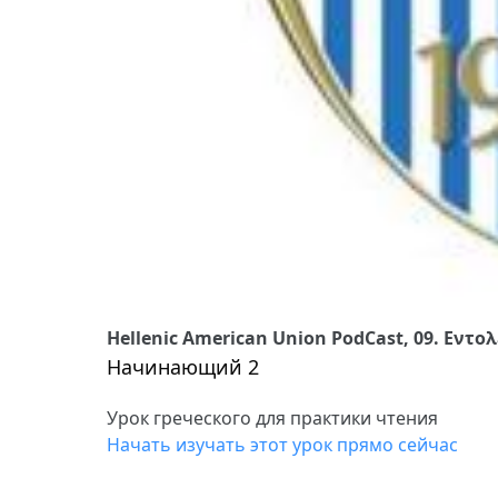
Hellenic American Union PodCast, 09. Εντολ
Начинающий 2
Урок греческого для практики чтения
Начать изучать этот урок прямо сейчас