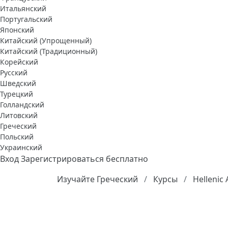
Итальянский
Португальский
Японский
Китайский (Упрощенный)
Китайский (Традиционный)
Корейский
Русский
Шведский
Турецкий
Голландский
Литовский
Греческий
Польский
Украинский
Вход
Зарегистрироваться бесплатно
Изучайте Греческий
Курсы
Hellenic