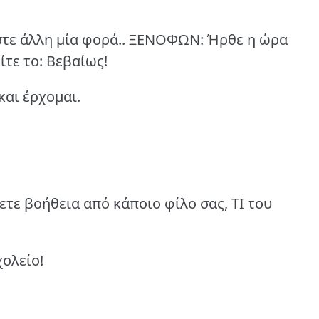
ε άλλη μία φορά..
ΞΕΝΟΦΩΝ: Ήρθε η ώρα
είτε το: Βεβαίως!
αι έρχομαι.
ε βοήθεια από κάποιο φίλο σας, ΤΙ του
χολείο!