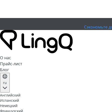
ИСТЕК
Отметьте Кубок
Extended Sale
Сэкономьте д
О нас
Прайс-лист
Блог
ru
Английский
Испанский
Немецкий
Французский