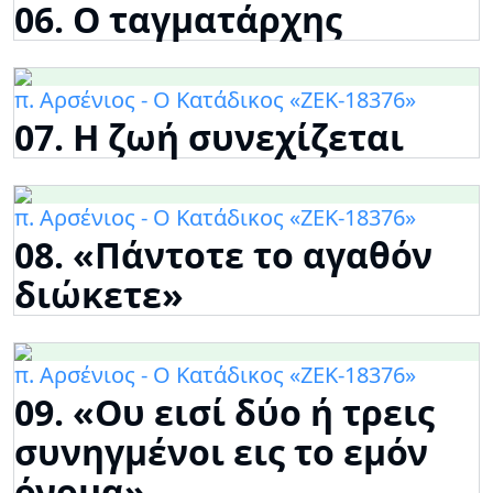
06. Ο ταγματάρχης
π. Αρσένιος - Ο Κατάδικος «ΖΕΚ-18376»
07. Η ζωή συνεχίζεται
π. Αρσένιος - Ο Κατάδικος «ΖΕΚ-18376»
08. «Πάντοτε το αγαθόν
διώκετε»
π. Αρσένιος - Ο Κατάδικος «ΖΕΚ-18376»
09. «Ου εισί δύο ή τρεις
συνηγμένοι εις το εμόν
όνομα»