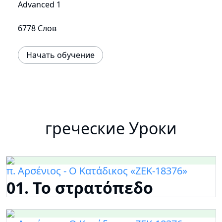
Advanced 1
6778 Слов
Начать обучение
греческие Уроки
π. Αρσένιος - Ο Κατάδικος «ΖΕΚ-18376»
01. Το στρατόπεδο