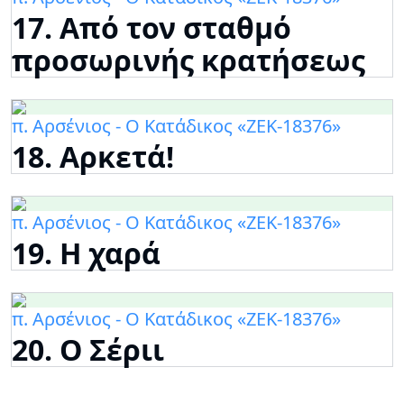
17. Από τον σταθμό
προσωρινής κρατήσεως
π. Αρσένιος - Ο Κατάδικος «ΖΕΚ-18376»
18. Αρκετά!
π. Αρσένιος - Ο Κατάδικος «ΖΕΚ-18376»
19. Η χαρά
π. Αρσένιος - Ο Κατάδικος «ΖΕΚ-18376»
20. Ο Σέριι