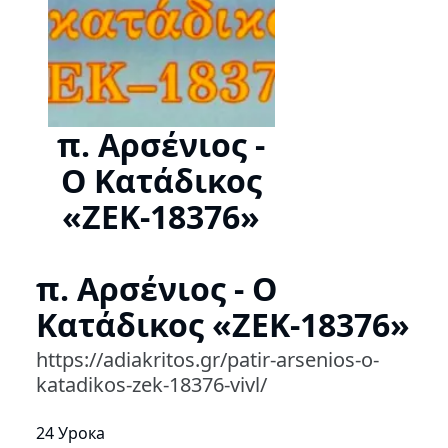
π. Αρσένιος -
Ο Κατάδικος
«ΖΕΚ-18376»
π. Αρσένιος - Ο
Κατάδικος «ΖΕΚ-18376»
https://adiakritos.gr/patir-arsenios-o-
katadikos-zek-18376-vivl/
24 Урока