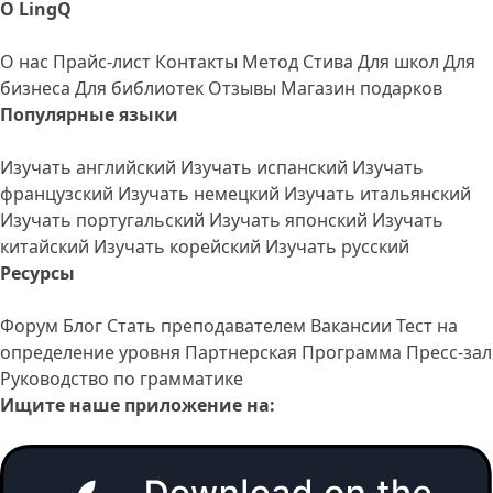
О LingQ
О нас
Прайс-лист
Контакты
Метод Стива
Для школ
Для
бизнеса
Для библиотек
Отзывы
Магазин подарков
Популярные языки
Изучать английский
Изучать испанский
Изучать
французский
Изучать немецкий
Изучать итальянский
Изучать португальский
Изучать японский
Изучать
китайский
Изучать корейский
Изучать русский
Ресурсы
Форум
Блог
Стать преподавателем
Вакансии
Тест на
определение уровня
Партнерская Программа
Пресс-зал
Руководство по грамматике
Ищите наше приложение на: