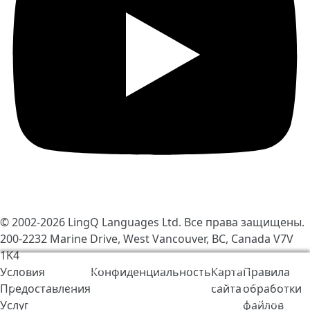
© 2002-2026
LingQ Languages Ltd.
Все права защищены.
200-2232 Marine Drive, West Vancouver, BC, Canada
V7V
1K4
Мы используем cookie-файлы, чтобы сделать
Условия
Конфиденциальность
Карта
Правила
работу LingQ лучше. Находясь на нашем сайте, вы
Предоставления
сайта
обработки
соглашаетесь на наши
правила обработки файлов
Услуг
файлов