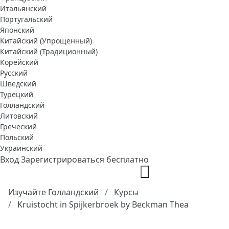
Итальянский
Португальский
Японский
Китайский (Упрощенный)
Китайский (Традиционный)
Корейский
Русский
Шведский
Турецкий
Голландский
Литовский
Греческий
Польский
Украинский
Вход
Зарегистрироваться бесплатно
Изучайте Голландский
Курсы
Kruistocht in Spijkerbroek by Beckman Thea