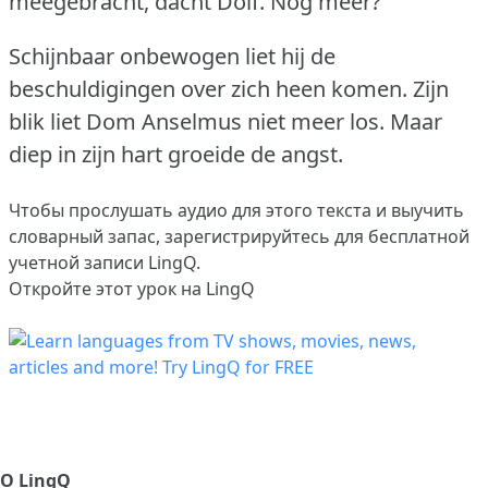
meegebracht, dacht Dolf.
Nog meer?
Schijnbaar onbewogen liet hij de
beschuldigingen over zich heen komen.
Zijn
blik liet Dom Anselmus niet meer los.
Maar
diep in zijn hart groeide de angst.
Чтобы прослушать аудио для этого текста и выучить
словарный запас,
зарегистрируйтесь
для бесплатной
учетной записи LingQ.
Откройте этот урок на LingQ
О LingQ