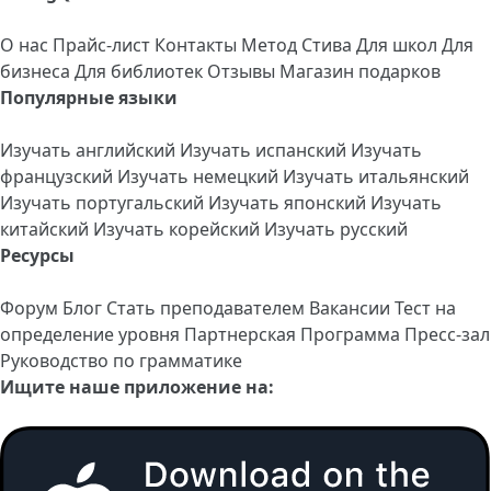
О нас
Прайс-лист
Контакты
Метод Стива
Для школ
Для
бизнеса
Для библиотек
Отзывы
Магазин подарков
Популярные языки
Изучать английский
Изучать испанский
Изучать
французский
Изучать немецкий
Изучать итальянский
Изучать португальский
Изучать японский
Изучать
китайский
Изучать корейский
Изучать русский
Ресурсы
Форум
Блог
Стать преподавателем
Вакансии
Тест на
определение уровня
Партнерская Программа
Пресс-зал
Руководство по грамматике
Ищите наше приложение на: