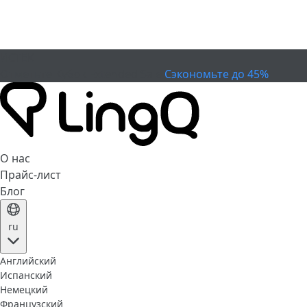
ИСТЕК
Отметьте Кубок
Extended Sale
Сэкономьте до 45%
О нас
Прайс-лист
Блог
ru
Английский
Испанский
Немецкий
Французский