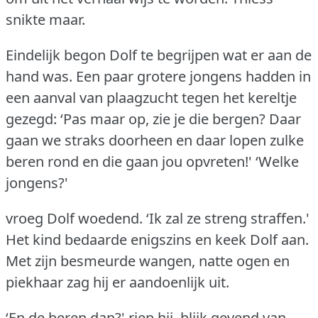
snikte maar.
Eindelijk begon Dolf te begrijpen wat er aan de
hand was.
Een paar grotere jongens hadden in
een aanval van plaagzucht tegen het kereltje
gezegd: ‘Pas maar op, zie je die bergen?
Daar
gaan we straks doorheen en daar lopen zulke
beren rond en die gaan jou opvreten!'
‘Welke
jongens?'
vroeg Dolf woedend.
‘Ik zal ze streng straffen.'
Het kind bedaarde enigszins en keek Dolf aan.
Met zijn besmeurde wangen, natte ogen en
piekhaar zag hij er aandoenlijk uit.
‘En de beren dan?'
riep hij, blijk gevend van