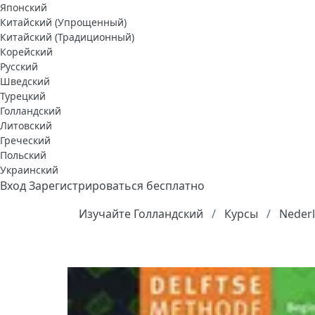
Японский
Китайский (Упрощенный)
Китайский (Традиционный)
Корейский
Русский
Шведский
Турецкий
Голландский
Литовский
Греческий
Польский
Украинский
Вход
Зарегистрироваться бесплатно
Изучайте Голландский
Курсы
Nederl