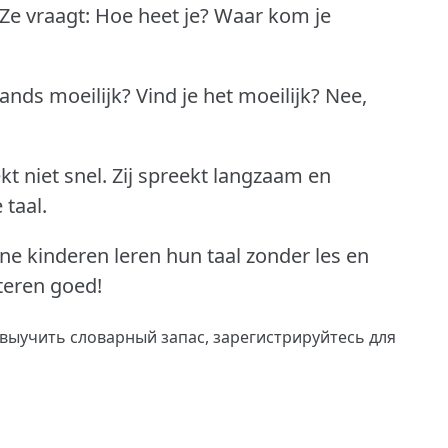
Ze vraagt: Hoe heet je?
Waar kom je
ands moeilijk?
Vind je het moeilijk?
Nee,
t niet snel.
Zij spreekt langzaam en
 taal.
ine kinderen leren hun taal zonder les en
steren goed!
 выучить словарный запас,
зарегистрируйтесь
для