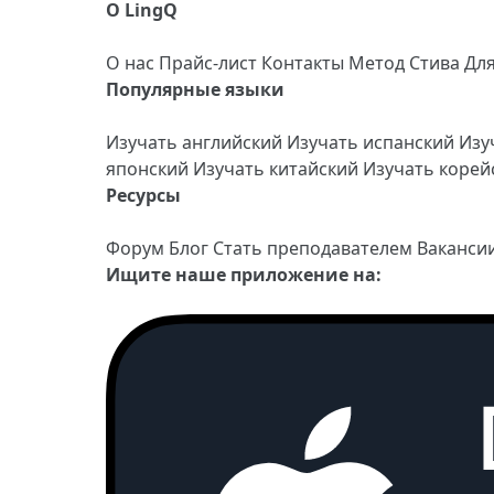
О LingQ
О нас
Прайс-лист
Контакты
Метод Стива
Дл
Популярные языки
Изучать английский
Изучать испанский
Изу
японский
Изучать китайский
Изучать коре
Ресурсы
Форум
Блог
Стать преподавателем
Ваканси
Ищите наше приложение на: