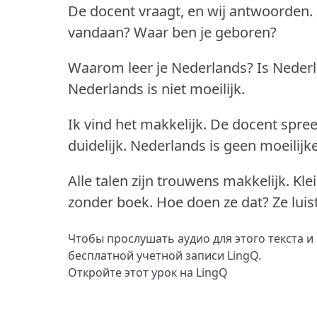
De docent vraagt, en wij antwoorden.
vandaan?
Waar ben je geboren?
Waarom leer je Nederlands?
Is Nederl
Nederlands is niet moeilijk.
Ik vind het makkelijk.
De docent spreek
duidelijk.
Nederlands is geen moeilijke
Alle talen zijn trouwens makkelijk.
Kle
zonder boek.
Hoe doen ze dat?
Ze lui
Чтобы прослушать аудио для этого текста и
бесплатной учетной записи LingQ.
Откройте этот урок на LingQ