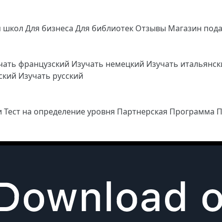
я школ
Для бизнеса
Для библиотек
Отзывы
Магазин под
чать французский
Изучать немецкий
Изучать итальянс
йский
Изучать русский
и
Тест на определение уровня
Партнерская Программа
П