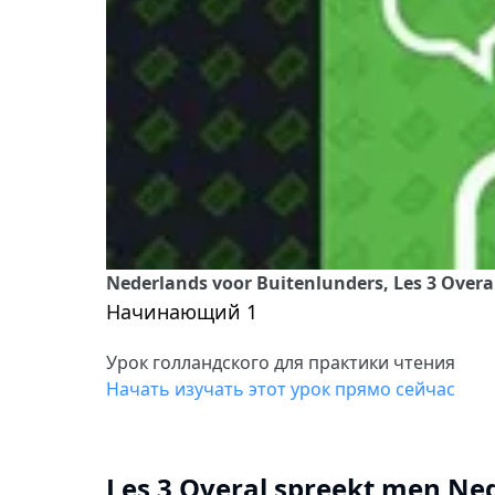
Nederlands voor Buitenlunders, Les 3 Overa
Начинающий 1
Урок голландского для практики чтения
Начать изучать этот урок прямо сейчас
Les 3 Overal spreekt men Ne