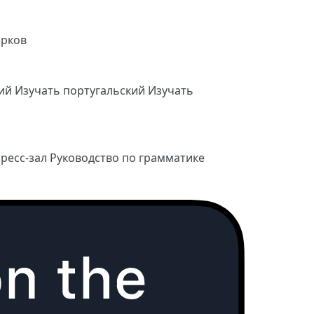
арков
кий
Изучать португальский
Изучать
ресс-зал
Руководство по грамматике