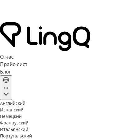
О нас
Прайс-лист
Блог
ru
Английский
Испанский
Немецкий
Французский
Итальянский
Португальский