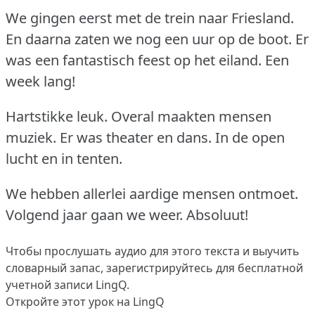
We gingen eerst met de trein naar Friesland.
En daarna zaten we nog een uur op de boot.
Er
was een fantastisch feest op het eiland.
Een
week lang!
Hartstikke leuk.
Overal maakten mensen
muziek.
Er was theater en dans.
In de open
lucht en in tenten.
We hebben allerlei aardige mensen ontmoet.
Volgend jaar gaan we weer.
Absoluut!
Чтобы прослушать аудио для этого текста и выучить
словарный запас,
зарегистрируйтесь
для бесплатной
учетной записи LingQ.
Откройте этот урок на LingQ