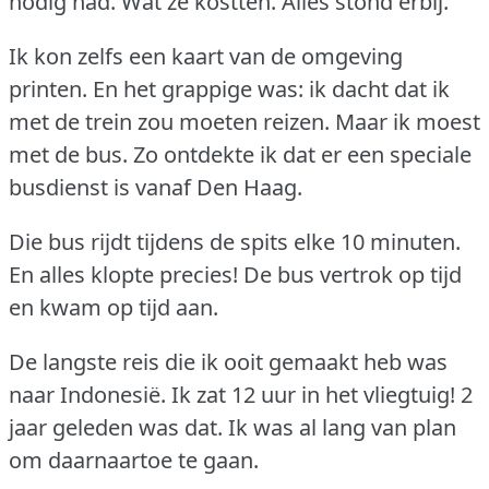
nodig had.
Wat ze kostten.
Alles stond erbij.
Ik kon zelfs een kaart van de omgeving
printen.
En het grappige was: ik dacht dat ik
met de trein zou moeten reizen.
Maar ik moest
met de bus.
Zo ontdekte ik dat er een speciale
busdienst is vanaf Den Haag.
Die bus rijdt tijdens de spits elke 10 minuten.
En alles klopte precies!
De bus vertrok op tijd
en kwam op tijd aan.
De langste reis die ik ooit gemaakt heb was
naar Indonesiё.
Ik zat 12 uur in het vliegtuig!
2
jaar geleden was dat.
Ik was al lang van plan
om daarnaartoe te gaan.