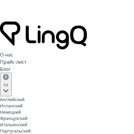
О нас
Прайс-лист
Блог
ru
Английский
Испанский
Немецкий
Французский
Итальянский
Португальский