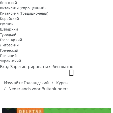
Японский
Китайский (Упрощенный)
Китайский (Традиционный)
Корейский
Русский
Шведский
Турецкий
Голландский
Литовский
Греческий
Польский
Украинский
Вход
Зарегистрироваться бесплатно
Изучайте Голландский
Курсы
Nederlands voor Buitenlunders