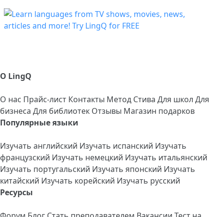
О LingQ
О нас
Прайс-лист
Контакты
Метод Стива
Для школ
Для
бизнеса
Для библиотек
Отзывы
Магазин подарков
Популярные языки
Изучать английский
Изучать испанский
Изучать
французский
Изучать немецкий
Изучать итальянский
Изучать португальский
Изучать японский
Изучать
китайский
Изучать корейский
Изучать русский
Ресурсы
Форум
Блог
Стать преподавателем
Вакансии
Тест на