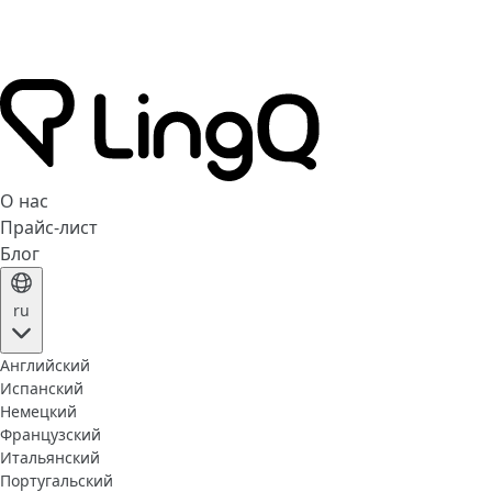
О нас
Прайс-лист
Блог
ru
Английский
Испанский
Немецкий
Французский
Итальянский
Португальский