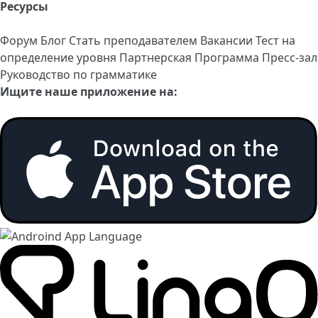
Ресурсы
Форум
Блог
Стать преподавателем
Вакансии
Тест на
определение уровня
Партнерская Программа
Пресс-зал
Руководство по грамматике
Ищите наше приложение на: