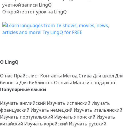
учетной записи LingQ.
Откройте этот урок на LingQ
О LingQ
О нас
Прайс-лист
Контакты
Метод Стива
Для школ
Для
бизнеса
Для библиотек
Отзывы
Магазин подарков
Популярные языки
Изучать английский
Изучать испанский
Изучать
французский
Изучать немецкий
Изучать итальянский
Изучать португальский
Изучать японский
Изучать
китайский
Изучать корейский
Изучать русский