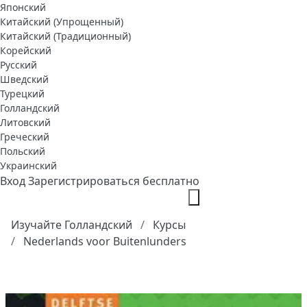
Японский
Китайский (Упрощенный)
Китайский (Традиционный)
Корейский
Русский
Шведский
Турецкий
Голландский
Литовский
Греческий
Польский
Украинский
Вход
Зарегистрироваться бесплатно
Изучайте Голландский
Курсы
Nederlands voor Buitenlunders