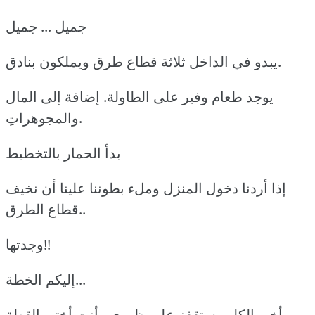
جميل ... جميل
يبدو في الداخل ثلاثة قطاع طرق ويملكون بنادق.
يوجد طعام وفير على الطاولة. إضافة إلی المال
والمجوهراتِ.
بدأ الحمار بالتخطيط
إذا أردنا دخول المنزل وملء بطوننا علينا أن نخيف
قطاع الطرق..
وجدتها!!
إليكم الخطة...
أخي الكلب ستقفز على ظهري وأنت أختي القطة