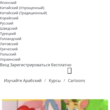
Японский
Китайский (Упрощенный)
Китайский (Традиционный)
Корейский
Русский
Шведский
Турецкий
Голландский
Литовский
Греческий
Польский
Украинский
Вход
Зарегистрироваться бесплатно
Изучайте Арабский
Курсы
Cartoons