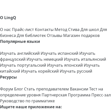
О LingQ
О нас
Прайс-лист
Контакты
Метод Стива
Для школ
Для
бизнеса
Для библиотек
Отзывы
Магазин подарков
Популярные языки
Изучать английский
Изучать испанский
Изучать
французский
Изучать немецкий
Изучать итальянский
Изучать португальский
Изучать японский
Изучать
китайский
Изучать корейский
Изучать русский
Ресурсы
Форум
Блог
Стать преподавателем
Вакансии
Тест на
определение уровня
Партнерская Программа
Пресс-зал
Руководство по грамматике
Ищите наше приложение на: