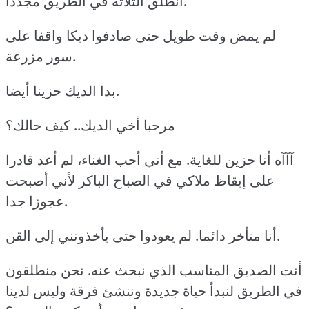
انطلق الثلاثة في الطريق مجددا.
لم يمض وقت طويل حتى صادفوا ديكا واقفا على
سور مزرعة.
بدا الديك حزينا أيضا.
مرحبا أخي الديك.. كيف حالك؟
آآآه أنا حزين للغاية. مع أني أحب الغناء، لم أعد قادرا
على إيقاظ ملاكي في الصباح الباكر لأني أصبحت
عجوزا جدا.
أنا متأخر دائما. لم يعودوا حتى يأخذونني إلى القن.
أنت الصديق المناسب الذي نبحث عنه. نحن منطلقون
في الطريق لنبدأ حياة جديدة وننشئ فرقة وليس لدينا