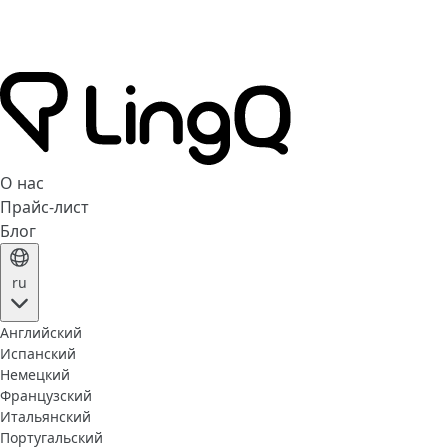
О нас
Прайс-лист
Блог
ru
Английский
Испанский
Немецкий
Французский
Итальянский
Португальский