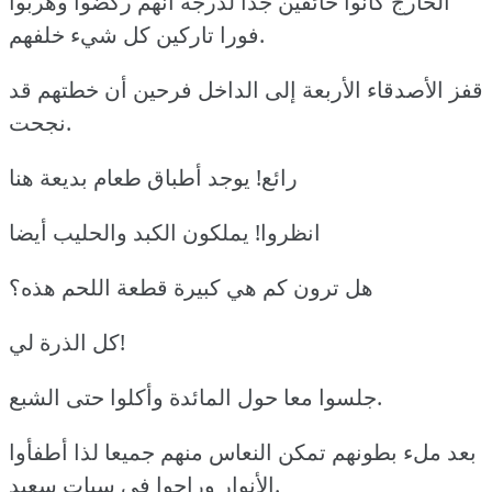
الخارج كانوا خائفين جدا لدرجة أنهم ركضوا وهربوا
فورا تاركين كل شيء خلفهم.
قفز الأصدقاء الأربعة إلى الداخل فرحين أن خطتهم قد
نجحت.
رائع! يوجد أطباق طعام بديعة هنا
انظروا! يملكون الكبد والحليب أيضا
هل ترون كم هي كبيرة قطعة اللحم هذه؟
كل الذرة لي!
جلسوا معا حول المائدة وأكلوا حتى الشبع.
بعد ملء بطونهم تمكن النعاس منهم جميعا لذا أطفأوا
الأنوار وراحوا في سبات سعيد.