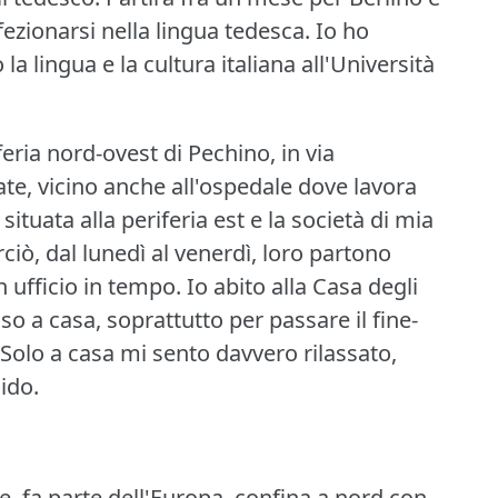
ezionarsi nella lingua tedesca.
Io ho
a lingua e la cultura italiana all'Università
eria nord-ovest di Pechino, in via
te, vicino anche all'ospedale dove lavora
situata alla periferia est e la società di mia
erciò, dal lunedì al venerdì, loro partono
 ufficio in tempo.
Io abito alla Casa degli
so a casa, soprattutto per passare il fine-
Solo a casa mi sento davvero rilassato,
ido.
le, fa parte dell'Europa, confina a nord con