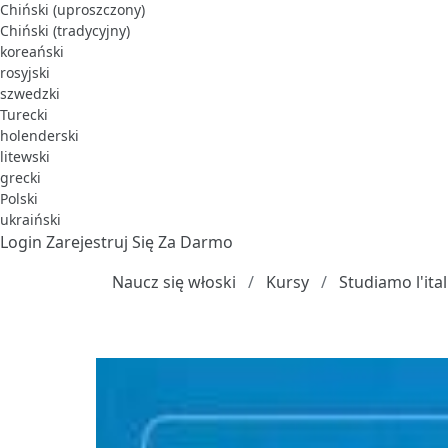
Chiński (uproszczony)
Chiński (tradycyjny)
koreański
rosyjski
szwedzki
Turecki
holenderski
litewski
grecki
Polski
ukraiński
Login
Zarejestruj Się Za Darmo
Naucz się włoski
Kursy
Studiamo l'ital