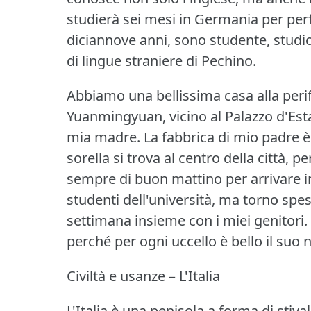
studierà sei mesi in Germania per perf
diciannove anni, sono studente, studio l
di lingue straniere di Pechino.
Abbiamo una bellissima casa alla perif
Yuanmingyuan, vicino al Palazzo d'Esta
mia madre.
La fabbrica di mio padre è 
sorella si trova al centro della città, p
sempre di buon mattino per arrivare in
studenti dell'università, ma torno spes
settimana insieme con i miei genitori.
perché per ogni uccello è bello il suo n
Civiltà e usanze – L'Italia
L'Italia è una penisola a forma di stiva