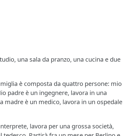
udio, una sala da pranzo, una cucina e due
amiglia è composta da quattro persone: mio
io padre è un ingegnere, lavora in una
a madre è un medico, lavora in un ospedale
interprete, lavora per una grossa società,
l tedesco.
Partirà fra un mese per Berlino e