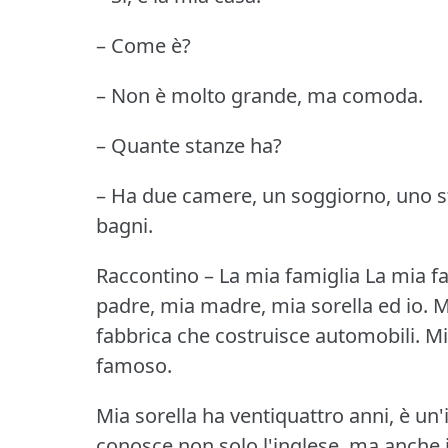
– Come è?
– Non è molto grande, ma comoda.
– Quante stanze ha?
– Ha due camere, un soggiorno, uno st
bagni.
Raccontino – La mia famiglia
La mia f
padre, mia madre, mia sorella ed io.
M
fabbrica che costruisce automobili.
Mi
famoso.
Mia sorella ha ventiquattro anni, è un'
conosce non solo l'inglese, ma anche i