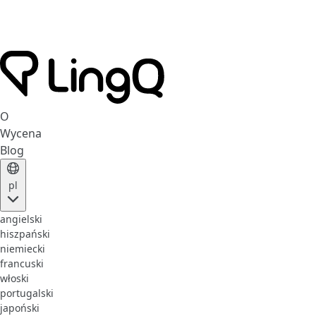
O
Wycena
Blog
pl
angielski
hiszpański
niemiecki
francuski
włoski
portugalski
japoński