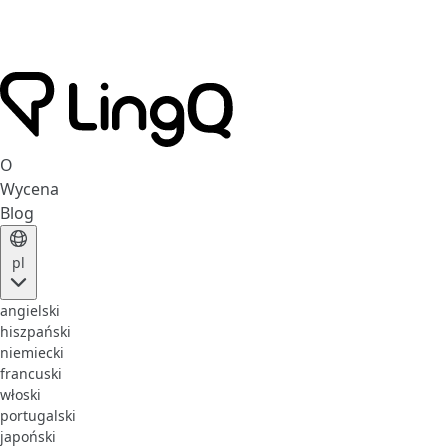
O
Wycena
Blog
pl
angielski
hiszpański
niemiecki
francuski
włoski
portugalski
japoński