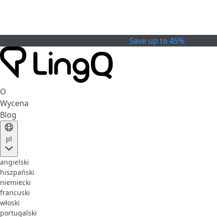
Celebrate the Cup
Specjalna oferta
Save up to 45%
O
Wycena
Blog
pl
angielski
hiszpański
niemiecki
francuski
włoski
portugalski