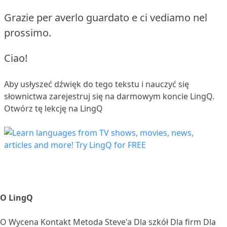
Grazie per averlo guardato e ci vediamo nel
prossimo.
Ciao!
Aby usłyszeć dźwięk do tego tekstu i nauczyć się
słownictwa
zarejestruj się
na darmowym koncie LingQ.
Otwórz tę lekcję na LingQ
O LingQ
O
Wycena
Kontakt
Metoda Steve'a
Dla szkół
Dla firm
Dla