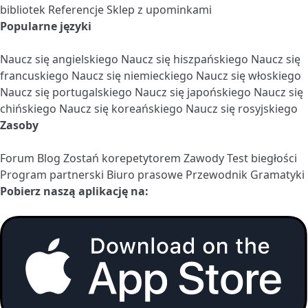
bibliotek
Referencje
Sklep z upominkami
Popularne języki
Naucz się angielskiego
Naucz się hiszpańskiego
Naucz się
francuskiego
Naucz się niemieckiego
Naucz się włoskiego
Naucz się portugalskiego
Naucz się japońskiego
Naucz się
chińskiego
Naucz się koreańskiego
Naucz się rosyjskiego
Zasoby
Forum
Blog
Zostań korepetytorem
Zawody
Test biegłości
Program partnerski
Biuro prasowe
Przewodnik Gramatyki
Pobierz naszą aplikację na: