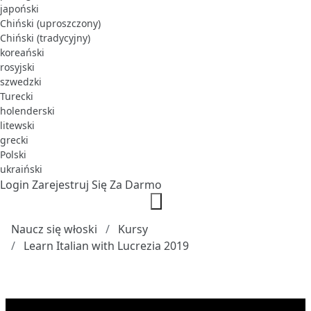
japoński
Chiński (uproszczony)
Chiński (tradycyjny)
koreański
rosyjski
szwedzki
Turecki
holenderski
litewski
grecki
Polski
ukraiński
Login
Zarejestruj Się Za Darmo
Naucz się włoski
Kursy
Learn Italian with Lucrezia 2019