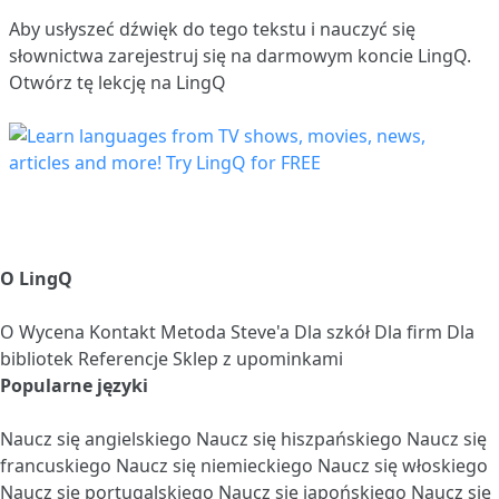
Aby usłyszeć dźwięk do tego tekstu i nauczyć się
słownictwa
zarejestruj się
na darmowym koncie LingQ.
Otwórz tę lekcję na LingQ
O LingQ
O
Wycena
Kontakt
Metoda Steve'a
Dla szkół
Dla firm
Dla
bibliotek
Referencje
Sklep z upominkami
Popularne języki
Naucz się angielskiego
Naucz się hiszpańskiego
Naucz się
francuskiego
Naucz się niemieckiego
Naucz się włoskiego
Naucz się portugalskiego
Naucz się japońskiego
Naucz się