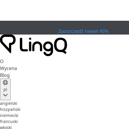
WYGASŁO
Świętuj Cup
Extended Sale
Zaoszczędź nawet 45%
O
Wycena
Blog
pl
angielski
hiszpański
niemiecki
francuski
włoski