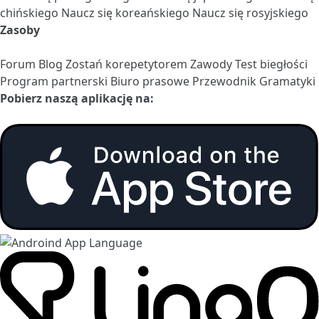
chińskiego
Naucz się koreańskiego
Naucz się rosyjskiego
Zasoby
Forum
Blog
Zostań korepetytorem
Zawody
Test biegłości
Program partnerski
Biuro prasowe
Przewodnik Gramatyki
Pobierz naszą aplikację na: