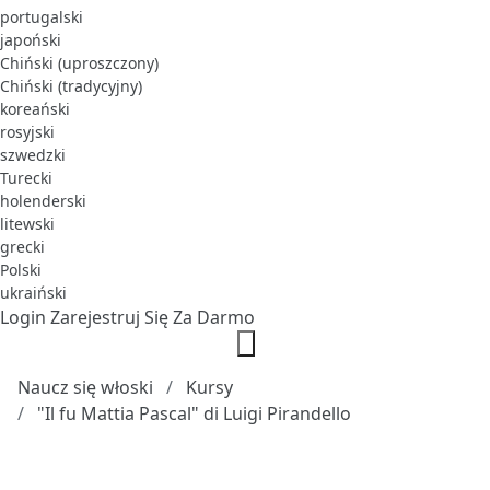
portugalski
japoński
Chiński (uproszczony)
Chiński (tradycyjny)
koreański
rosyjski
szwedzki
Turecki
holenderski
litewski
grecki
Polski
ukraiński
Login
Zarejestruj Się Za Darmo
Naucz się włoski
Kursy
"Il fu Mattia Pascal" di Luigi Pirandello