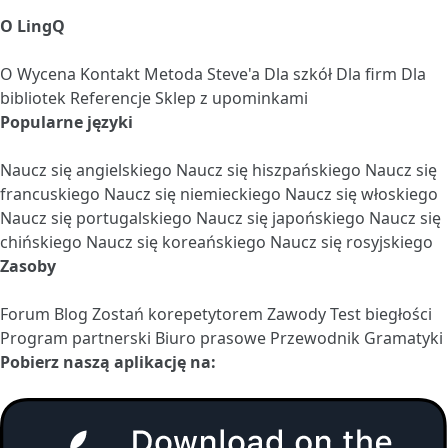
O LingQ
O
Wycena
Kontakt
Metoda Steve'a
Dla szkół
Dla firm
Dla
bibliotek
Referencje
Sklep z upominkami
Popularne języki
Naucz się angielskiego
Naucz się hiszpańskiego
Naucz się
francuskiego
Naucz się niemieckiego
Naucz się włoskiego
Naucz się portugalskiego
Naucz się japońskiego
Naucz się
chińskiego
Naucz się koreańskiego
Naucz się rosyjskiego
Zasoby
Forum
Blog
Zostań korepetytorem
Zawody
Test biegłości
Program partnerski
Biuro prasowe
Przewodnik Gramatyki
Pobierz naszą aplikację na: