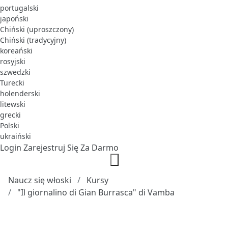
portugalski
japoński
Chiński (uproszczony)
Chiński (tradycyjny)
koreański
rosyjski
szwedzki
Turecki
holenderski
litewski
grecki
Polski
ukraiński
Login
Zarejestruj Się Za Darmo
Naucz się włoski
Kursy
"Il giornalino di Gian Burrasca" di Vamba