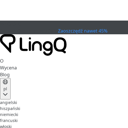
WYGASŁO
Świętuj Cup
Extended Sale
Zaoszczędź nawet 45%
O
Wycena
Blog
pl
angielski
hiszpański
niemiecki
francuski
włoski