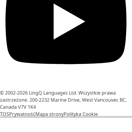
© 2002-2026
LingQ Languages Ltd.
Wszystkie prawa
zastrzeżone. 200-2232 Marine Drive, West Vancouver, BC,
Canada
V7V 1K4
TOS
Prywatność
Mapa strony
Polityka Cookie
Używamy ciasteczek, aby ulepszyć LingQ. Odwiedzając
stronę wyrażasz zgodę na nasze
polityka Cookie
.