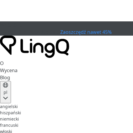
WYGASŁO
Świętuj Cup
Extended Sale
Zaoszczędź nawet 45%
O
Wycena
Blog
pl
angielski
hiszpański
niemiecki
francuski
włoski