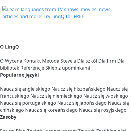
O LingQ
O
Wycena
Kontakt
Metoda Steve'a
Dla szkół
Dla firm
Dla
bibliotek
Referencje
Sklep z upominkami
Popularne języki
Naucz się angielskiego
Naucz się hiszpańskiego
Naucz się
francuskiego
Naucz się niemieckiego
Naucz się włoskiego
Naucz się portugalskiego
Naucz się japońskiego
Naucz się
chińskiego
Naucz się koreańskiego
Naucz się rosyjskiego
Zasoby
Forum
Blog
Zostań korepetytorem
Zawody
Test biegłości