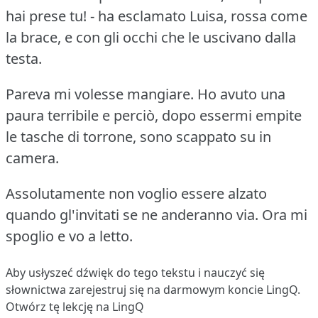
hai prese tu!
- ha esclamato Luisa, rossa come
la brace, e con gli occhi che le uscivano dalla
testa.
Pareva mi volesse mangiare.
Ho avuto una
paura terribile e perciò, dopo essermi empite
le tasche di torrone, sono scappato su in
camera.
Assolutamente non voglio essere alzato
quando gl'invitati se ne anderanno via.
Ora mi
spoglio e vo a letto.
Aby usłyszeć dźwięk do tego tekstu i nauczyć się
słownictwa
zarejestruj się
na darmowym koncie LingQ.
Otwórz tę lekcję na LingQ