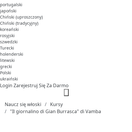
portugalski
japoński
Chiński (uproszczony)
Chiński (tradycyjny)
koreański
rosyjski
szwedzki
Turecki
holenderski
litewski
grecki
Polski
ukraiński
Login
Zarejestruj Się Za Darmo
Naucz się włoski
Kursy
"Il giornalino di Gian Burrasca" di Vamba