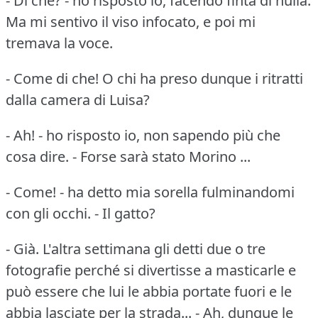
- Di che?
- ho risposto io, facendo finta di nulla.
Ma mi sentivo il viso infocato, e poi mi
tremava la voce.
- Come di che!
O chi ha preso dunque i ritratti
dalla camera di Luisa?
- Ah!
- ho risposto io, non sapendo più che
cosa dire.
- Forse sarà stato Morino ...
- Come!
- ha detto mia sorella fulminandomi
con gli occhi.
- Il gatto?
- Già.
L'altra settimana gli detti due o tre
fotografie perché si divertisse a masticarle e
può essere che lui le abbia portate fuori e le
abbia lasciate per la strada...
- Ah, dunque le