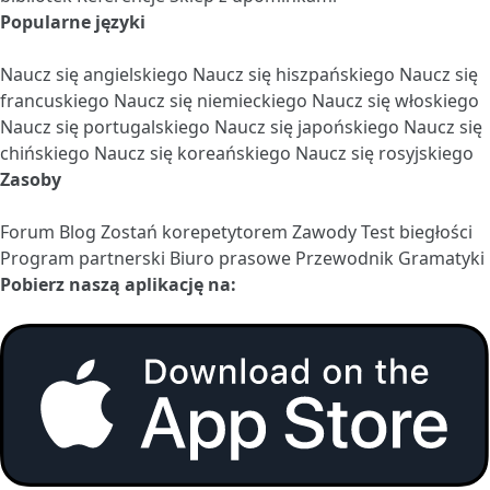
Popularne języki
Naucz się angielskiego
Naucz się hiszpańskiego
Naucz się
francuskiego
Naucz się niemieckiego
Naucz się włoskiego
Naucz się portugalskiego
Naucz się japońskiego
Naucz się
chińskiego
Naucz się koreańskiego
Naucz się rosyjskiego
Zasoby
Forum
Blog
Zostań korepetytorem
Zawody
Test biegłości
Program partnerski
Biuro prasowe
Przewodnik Gramatyki
Pobierz naszą aplikację na: