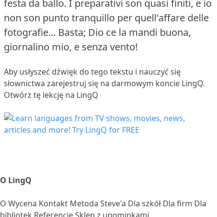
festa da ballo.
I preparativi son quasi finiti, e io
non son punto tranquillo per quell'affare delle
fotografie...
Basta; Dio ce la mandi buona,
giornalino mio, e senza vento!
Aby usłyszeć dźwięk do tego tekstu i nauczyć się
słownictwa
zarejestruj się
na darmowym koncie LingQ.
Otwórz tę lekcję na LingQ
O LingQ
O
Wycena
Kontakt
Metoda Steve'a
Dla szkół
Dla firm
Dla
bibliotek
Referencje
Sklep z upominkami