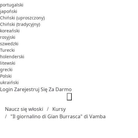
portugalski
japoński
Chiński (uproszczony)
Chiński (tradycyjny)
koreański
rosyjski
szwedzki
Turecki
holenderski
litewski
grecki
Polski
ukraiński
Login
Zarejestruj Się Za Darmo
Naucz się włoski
Kursy
"Il giornalino di Gian Burrasca" di Vamba