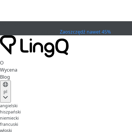
WYGASŁO
Świętuj Cup
Extended Sale
Zaoszczędź nawet 45%
O
Wycena
Blog
pl
angielski
hiszpański
niemiecki
francuski
włoski