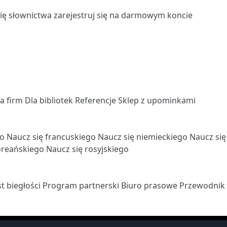
się słownictwa
zarejestruj się
na darmowym koncie
la firm
Dla bibliotek
Referencje
Sklep z upominkami
go
Naucz się francuskiego
Naucz się niemieckiego
Naucz si
oreańskiego
Naucz się rosyjskiego
st biegłości
Program partnerski
Biuro prasowe
Przewodnik