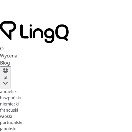
O
Wycena
Blog
pl
angielski
hiszpański
niemiecki
francuski
włoski
portugalski
japoński