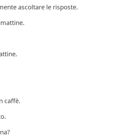
ente ascoltare le risposte.
e mattine.
attine.
n caffè.
to.
ina?