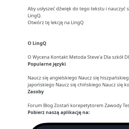
Aby usłyszeć dźwięk do tego tekstu i nauczyć 
LingQ.
Otwórz tę lekcję na LingQ
O LingQ
O
Wycena
Kontakt
Metoda Steve'a
Dla szkół
D
Popularne języki
Naucz się angielskiego
Naucz się hiszpańskie
japońskiego
Naucz się chińskiego
Naucz się k
Zasoby
Forum
Blog
Zostań korepetytorem
Zawody
Te
Pobierz naszą aplikację na: