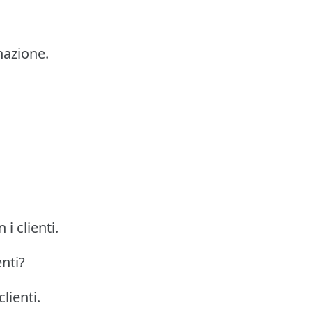
nazione.
i clienti.
enti?
lienti.