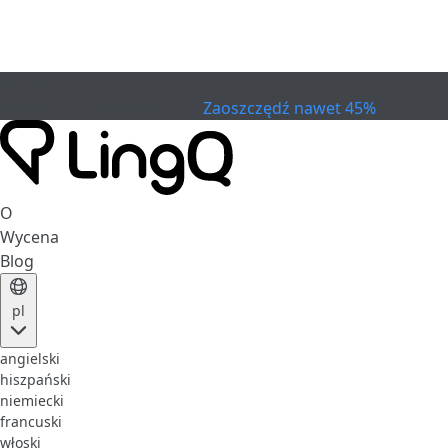
WYGASŁO
Świętuj Cup
Extended Sale
Zaoszczędź nawet 45%
O
Wycena
Blog
pl
angielski
hiszpański
niemiecki
francuski
włoski