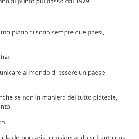
ono al punto più basso dal 1979.
primo piano ci sono sempre due paesi,
tivi.
municare al mondo di essere un paese
anche se non in maniera del tutto plateale,
onto.
sa.
iccola democrazia, considerando soltanto una