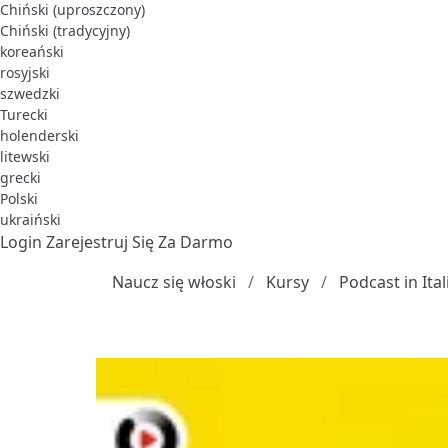
Chiński (uproszczony)
Chiński (tradycyjny)
koreański
rosyjski
szwedzki
Turecki
holenderski
litewski
grecki
Polski
ukraiński
Login
Zarejestruj Się Za Darmo
Naucz się włoski
Kursy
Podcast in Ital