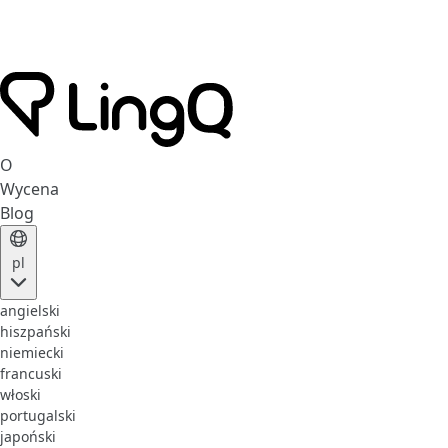
O
Wycena
Blog
pl
angielski
hiszpański
niemiecki
francuski
włoski
portugalski
japoński