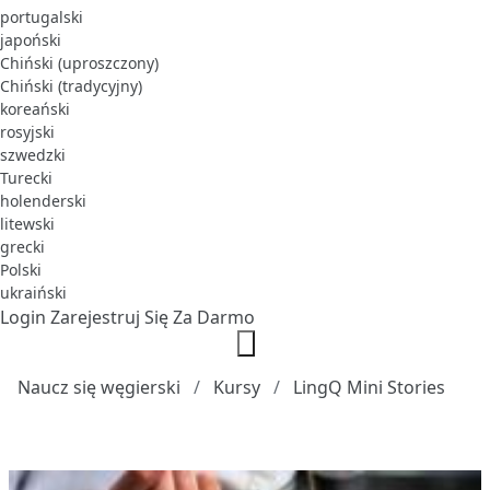
portugalski
japoński
Chiński (uproszczony)
Chiński (tradycyjny)
koreański
rosyjski
szwedzki
Turecki
holenderski
litewski
grecki
Polski
ukraiński
Login
Zarejestruj Się Za Darmo
Naucz się węgierski
Kursy
LingQ Mini Stories