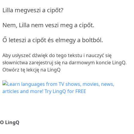
Lilla megveszi a cipőt?
Nem, Lilla nem veszi meg a cipőt.
Ő leteszi a cipőt és elmegy a boltból.
Aby usłyszeć dźwięk do tego tekstu i nauczyć się
słownictwa
zarejestruj się
na darmowym koncie LingQ.
Otwórz tę lekcję na LingQ
O LingQ