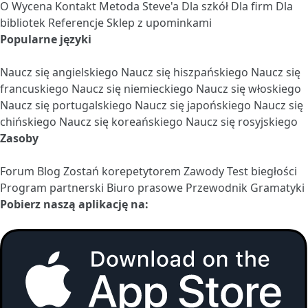
O
Wycena
Kontakt
Metoda Steve'a
Dla szkół
Dla firm
Dla
bibliotek
Referencje
Sklep z upominkami
Popularne języki
Naucz się angielskiego
Naucz się hiszpańskiego
Naucz się
francuskiego
Naucz się niemieckiego
Naucz się włoskiego
Naucz się portugalskiego
Naucz się japońskiego
Naucz się
chińskiego
Naucz się koreańskiego
Naucz się rosyjskiego
Zasoby
Forum
Blog
Zostań korepetytorem
Zawody
Test biegłości
Program partnerski
Biuro prasowe
Przewodnik Gramatyki
Pobierz naszą aplikację na: