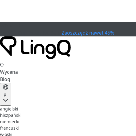
WYGASŁO
Świętuj Cup
Extended Sale
Zaoszczędź nawet 45%
O
Wycena
Blog
pl
angielski
hiszpański
niemiecki
francuski
włoski