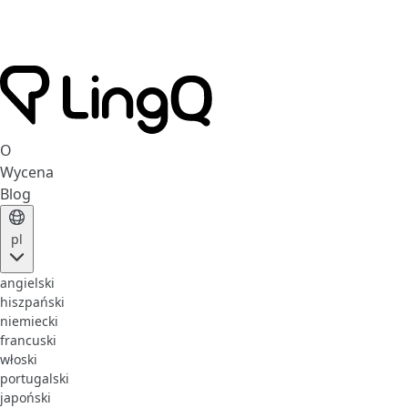
O
Wycena
Blog
pl
angielski
hiszpański
niemiecki
francuski
włoski
portugalski
japoński