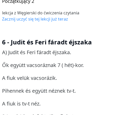
Początkujący 2
lekcja z Węgierski do ćwiczenia czytania
Zacznij uczyć się tej lekcji już teraz
6 - Judit és Feri fáradt éjszaka
A) Judit és Feri fáradt éjszaka.
Ők együtt vacsoráznak 7 ( hét)-kor.
A fiuk velük vacsorázik.
Pihennek és együtt néznek tv-t.
A fiuk is tv-t néz.