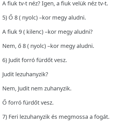
A fiuk tv-t néz?
Igen, a fiuk velük néz tv-t.
5) Ő 8 ( nyolc) –kor megy aludni.
A fiuk 9 ( kilenc) –kor megy aludni?
Nem, ő 8 ( nyolc) –kor megy aludni.
6) Judit forró fürdőt vesz.
Judit lezuhanyzik?
Nem, Judit nem zuhanyzik.
Ő forró fürdőt vesz.
7) Feri lezuhanyzik és megmossa a fogát.