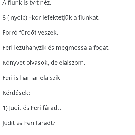
A fiunk is tv-t néz.
8 ( nyolc) –kor lefektetjük a fiunkat.
Forró fürdőt veszek.
Feri lezuhanyzik és megmossa a fogát.
Könyvet olvasok, de elalszom.
Feri is hamar elalszik.
Kérdések:
1) Judit és Feri fáradt.
Judit és Feri fáradt?