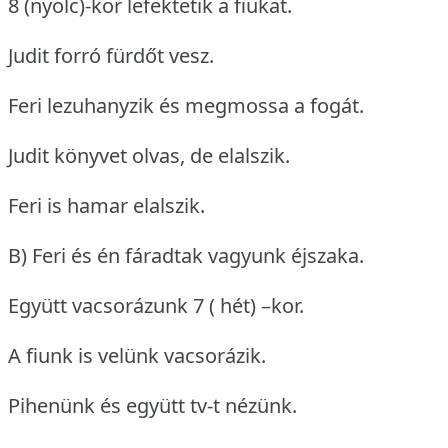
8 (nyolc)-kor lefektetik a fiukat.
Judit forró fürdőt vesz.
Feri lezuhanyzik és megmossa a fogát.
Judit könyvet olvas, de elalszik.
Feri is hamar elalszik.
B) Feri és én fáradtak vagyunk éjszaka.
Együtt vacsorázunk 7 ( hét) –kor.
A fiunk is velünk vacsorázik.
Pihenünk és együtt tv-t nézünk.