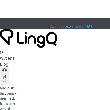
WYGASŁO
Świętuj Cup
Extended Sale
Zaoszczędź nawet 45%
O
Wycena
Blog
pl
angielski
hiszpański
niemiecki
francuski
włoski