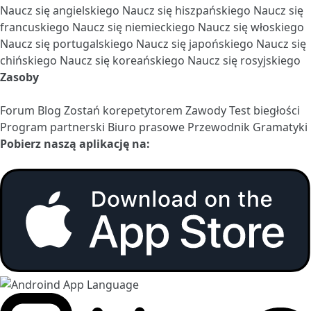
Naucz się angielskiego
Naucz się hiszpańskiego
Naucz się
francuskiego
Naucz się niemieckiego
Naucz się włoskiego
Naucz się portugalskiego
Naucz się japońskiego
Naucz się
chińskiego
Naucz się koreańskiego
Naucz się rosyjskiego
Zasoby
Forum
Blog
Zostań korepetytorem
Zawody
Test biegłości
Program partnerski
Biuro prasowe
Przewodnik Gramatyki
Pobierz naszą aplikację na: