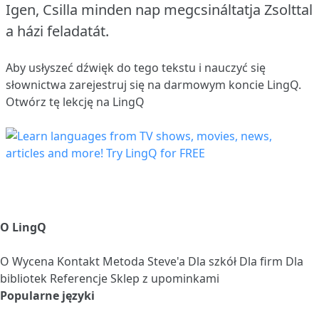
Igen, Csilla minden nap megcsináltatja Zsolttal
a házi feladatát.
Aby usłyszeć dźwięk do tego tekstu i nauczyć się
słownictwa
zarejestruj się
na darmowym koncie LingQ.
Otwórz tę lekcję na LingQ
O LingQ
O
Wycena
Kontakt
Metoda Steve'a
Dla szkół
Dla firm
Dla
bibliotek
Referencje
Sklep z upominkami
Popularne języki