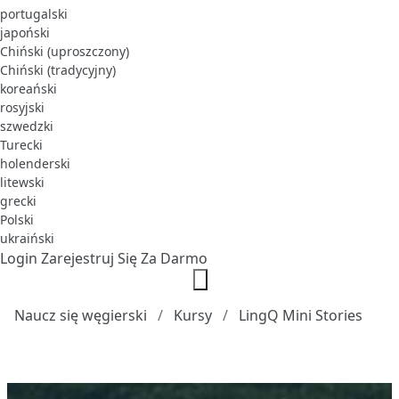
portugalski
japoński
Chiński (uproszczony)
Chiński (tradycyjny)
koreański
rosyjski
szwedzki
Turecki
holenderski
litewski
grecki
Polski
ukraiński
Login
Zarejestruj Się Za Darmo
Naucz się węgierski
Kursy
LingQ Mini Stories