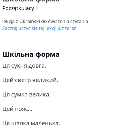
Początkujący 1
lekcja z Ukraiński do ćwiczenia czytania
Zacznij uczyć się tej lekcji już teraz
Шкільна форма
Ця сукня довга.
Цей светр великий.
Ця сумка велика.
Цей пояс…
Ця шапка маленька.