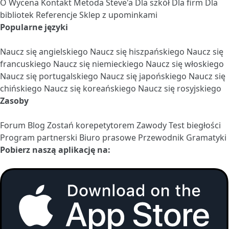
O
Wycena
Kontakt
Metoda Steve'a
Dla szkół
Dla firm
Dla
bibliotek
Referencje
Sklep z upominkami
Popularne języki
Naucz się angielskiego
Naucz się hiszpańskiego
Naucz się
francuskiego
Naucz się niemieckiego
Naucz się włoskiego
Naucz się portugalskiego
Naucz się japońskiego
Naucz się
chińskiego
Naucz się koreańskiego
Naucz się rosyjskiego
Zasoby
Forum
Blog
Zostań korepetytorem
Zawody
Test biegłości
Program partnerski
Biuro prasowe
Przewodnik Gramatyki
Pobierz naszą aplikację na: