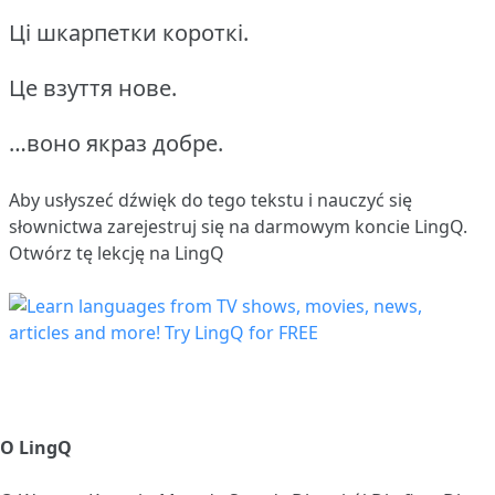
Ці шкарпетки короткі.
Це взуття нове.
…воно якраз добре.
Aby usłyszeć dźwięk do tego tekstu i nauczyć się
słownictwa
zarejestruj się
na darmowym koncie LingQ.
Otwórz tę lekcję na LingQ
O LingQ