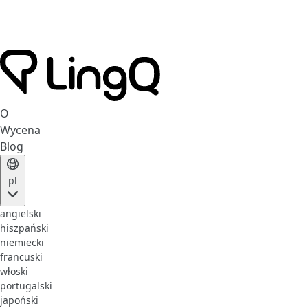
O
Wycena
Blog
pl
angielski
hiszpański
niemiecki
francuski
włoski
portugalski
japoński