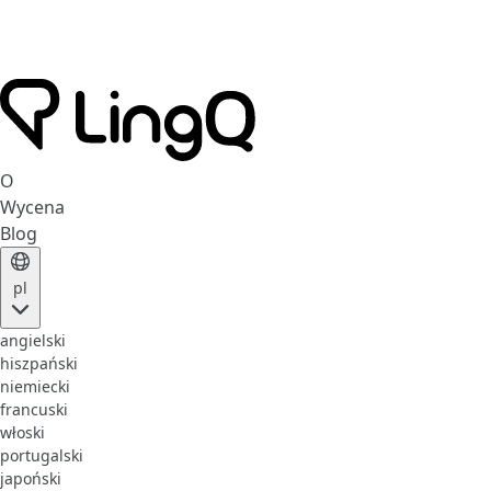
O
Wycena
Blog
pl
angielski
hiszpański
niemiecki
francuski
włoski
portugalski
japoński