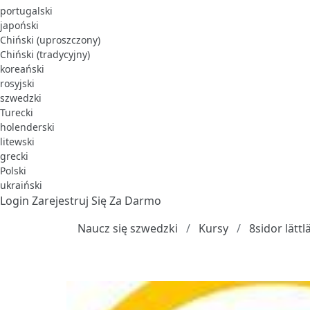
portugalski
japoński
Chiński (uproszczony)
Chiński (tradycyjny)
koreański
rosyjski
szwedzki
Turecki
holenderski
litewski
grecki
Polski
ukraiński
Login
Zarejestruj Się Za Darmo
Naucz się szwedzki
Kursy
8sidor lätt