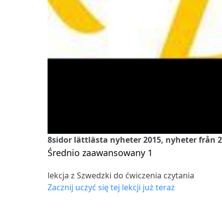
8sidor lättlästa nyheter 2015, nyheter från 
Średnio zaawansowany 1
lekcja z Szwedzki do ćwiczenia czytania
Zacznij uczyć się tej lekcji już teraz