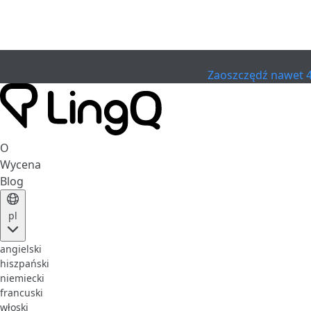
WYGASŁO
Świętuj Cup
Extended Sale
Zaoszczędź nawet 
O
Wycena
Blog
pl
angielski
hiszpański
niemiecki
francuski
włoski