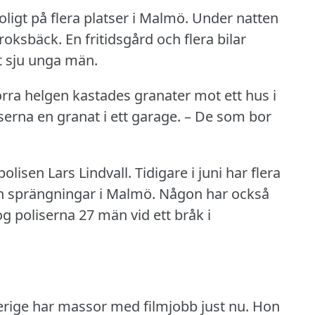
igt på flera platser i Malmö.
Under natten
Kroksbäck.
En fritidsgård och flera bilar
st sju unga män.
rra helgen kastades granater mot ett hus i
serna en granat i ett garage.
– De som bor
polisen Lars Lindvall.
Tidigare i juni har flera
h sprängningar i Malmö.
Någon har också
tog poliserna 27 män vid ett bråk i
erige har massor med filmjobb just nu.
Hon