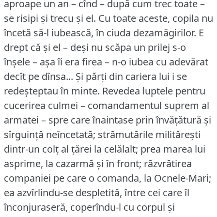
aproape un an – cînd – după cum trec toate –
se risipi și trecu și el.
Cu toate aceste, copila nu
încetă să-l iubească, în ciuda dezamăgirilor.
E
drept că și el – deși nu scăpa un prilej s-o
înșele – așa îi era firea – n-o iubea cu adevărat
decît pe dînsa... Și părți din cariera lui i se
redeșteptau în minte.
Revedea luptele pentru
cucerirea culmei – comandamentul suprem al
armatei – spre care înaintase prin învățătură și
sîrguință neîncetată; strămutările militărești
dintr-un colț al țărei la celălalt; prea marea lui
asprime, la cazarmă și în front; răzvrătirea
companiei pe care o comanda, la Ocnele-Mari;
ea azvîrlindu-se despletită, între cei care îl
înconjuraseră, coperîndu-l cu corpul și