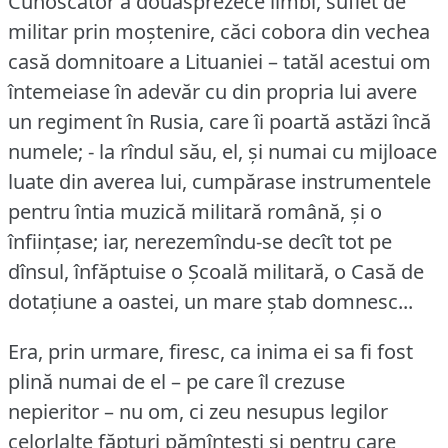
Cunoscător a douăsprezece limbi, suflet de
militar prin moștenire, căci cobora din vechea
casă domnitoare a Lituaniei – tatăl acestui om
întemeiase în adevăr cu din propria lui avere
un regiment în Rusia, care îi poartă astăzi încă
numele; - la rîndul său, el, și numai cu mijloace
luate din averea lui, cumpărase instrumentele
pentru întia muzică militară română, și o
înființase; iar, nerezemîndu-se decît tot pe
dînsul, înfăptuise o Școală militară, o Casă de
dotațiune a oastei, un mare ștab domnesc...
Era, prin urmare, firesc, ca inima ei sa fi fost
plină numai de el – pe care îl crezuse
nepieritor – nu om, ci zeu nesupus legilor
celorlalte făpturi pămîntești și pentru care