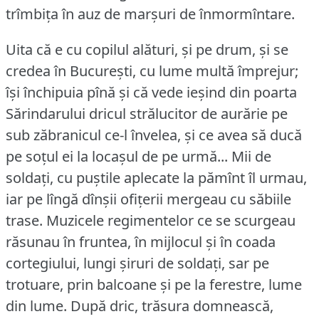
trîmbița în auz de marșuri de înmormîntare.
Uita că e cu copilul alături, și pe drum, și se
credea în București, cu lume multă împrejur;
își închipuia pînă și că vede ieșind din poarta
Sărindarului dricul strălucitor de aurărie pe
sub zăbranicul ce-l învelea, și ce avea să ducă
pe soțul ei la locașul de pe urmă... Mii de
soldați, cu puștile aplecate la pămînt îl urmau,
iar pe lîngă dînșii ofițerii mergeau cu săbiile
trase.
Muzicele regimentelor ce se scurgeau
răsunau în fruntea, în mijlocul și în coada
cortegiului, lungi șiruri de soldați, sar pe
trotuare, prin balcoane și pe la ferestre, lume
din lume.
După dric, trăsura domnească,