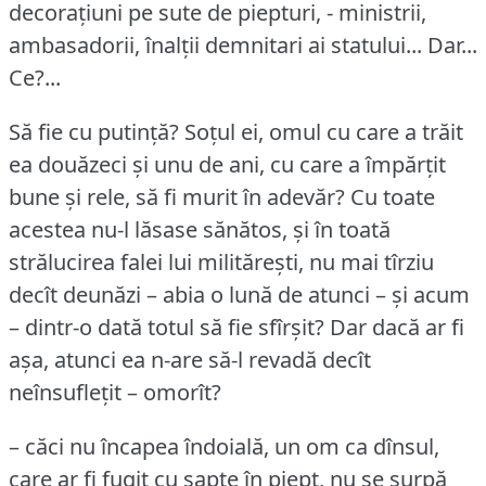
decorațiuni pe sute de piepturi, - ministrii,
ambasadorii, înalții demnitari ai statului... Dar...
Ce?...
Să fie cu putință?
Soțul ei, omul cu care a trăit
ea douăzeci și unu de ani, cu care a împărțit
bune și rele, să fi murit în adevăr?
Cu toate
acestea nu-l lăsase sănătos, și în toată
strălucirea falei lui militărești, nu mai tîrziu
decît deunăzi – abia o lună de atunci – și acum
– dintr-o dată totul să fie sfîrșit?
Dar dacă ar fi
așa, atunci ea n-are să-l revadă decît
neînsuflețit – omorît?
– căci nu încapea îndoială, un om ca dînsul,
care ar fi fugit cu șapte în piept, nu se surpă