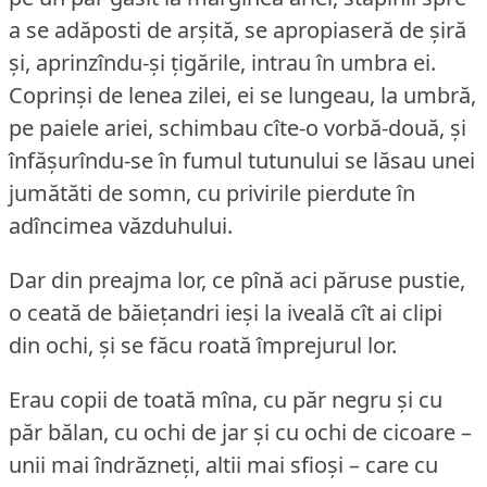
a se adăposti de arșită, se apropiaseră de șiră
și, aprinzîndu-și țigările, intrau în umbra ei.
Coprinși de lenea zilei, ei se lungeau, la umbră,
pe paiele ariei, schimbau cîte-o vorbă-două, și
înfășurîndu-se în fumul tutunului se lăsau unei
jumătăti de somn, cu privirile pierdute în
adîncimea văzduhului.
Dar din preajma lor, ce pînă aci păruse pustie,
o ceată de băiețandri ieși la iveală cît ai clipi
din ochi, și se făcu roată împrejurul lor.
Erau copii de toată mîna, cu păr negru și cu
păr bălan, cu ochi de jar și cu ochi de cicoare –
unii mai îndrăzneți, altii mai sfioși – care cu