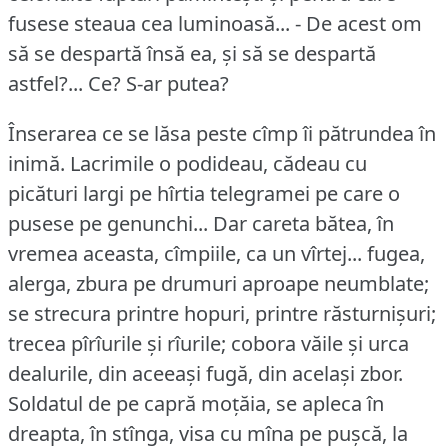
fusese steaua cea luminoasă... - De acest om
să se despartă însă ea, și să se despartă
astfel?...
Ce?
S-ar putea?
Înserarea ce se lăsa peste cîmp îi pătrundea în
inimă.
Lacrimile o podideau, cădeau cu
picături largi pe hîrtia telegramei pe care o
pusese pe genunchi... Dar careta bătea, în
vremea aceasta, cîmpiile, ca un vîrtej... fugea,
alerga, zbura pe drumuri aproape neumblate;
se strecura printre hopuri, printre răsturnișuri;
trecea pîrîurile și rîurile; cobora văile și urca
dealurile, din aceeași fugă, din același zbor.
Soldatul de pe capră moțăia, se apleca în
dreapta, în stînga, visa cu mîna pe pușcă, la