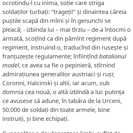
ocrotindu-l cu inima, soție care striga
soldaților turbați: "trageți!"
și dinaintea căreia
puștile scapă din mîini și în genunchi se
pleacă; - izbinda lui – mai tîrziu – de-a întocmi o
armată, scoțînd ca din pămînt regiment după
regiment, instruind-o, traducînd din rusește și
franțuzește regulamente; înființînd
batalionul
model
, ce avea sa fie o pepinieră, stîrnind
admirațiunea generalilor austriaci și ruși;
Coronni, Halcinski și altii, iar acum, sub
domnia cea nouă, o altă izbîndă a lui: putința
ce avusese să adune, în tabăra de la Urceni,
50.000 de soldați din toate armele, bine
instruiți, și bine echipați.