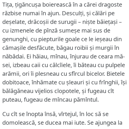
Tița, țigăncușa boierească în a cărei dragoste
răzbise numai în ajun.
Desculți, și călări pe
deșelate, drăcoșii de surugii – niște băiețași –
cu izmenele de pînză sumeșe mai sus de
genunghi, cu piepturile goale ce le ieșeau din
cămașile desfăcute, băgau roibii și murgii în
năbădai.
Ei hăiau, mînau, înjurau de ceara mă-
sei, izbeau caii cu călcîiele, îi băteau cu pulpele
arămii, ori îi plesneau cu sfîrcul bicelor.
Bietele
dobitoace, înhămate cu șleauri și cu frînghii, își
bălăgăneau vijelios clopotele, și fugeau cît
puteau, fugeau de mîncau pămîntul.
Cu cît se înopta însă, vîrtejul, în loc să se
domolească, se ducea mai iute.
Se ajungea la