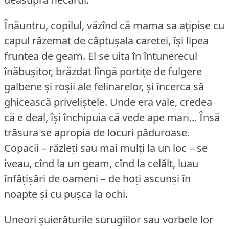
Înăuntru, copilul, văzînd că mama sa ațipise cu
capul răzemat de căptușala caretei, își lipea
fruntea de geam.
El se uita în întunerecul
înăbușitor, brăzdat lîngă portițe de fulgere
galbene și roșii ale felinarelor, și încerca să
ghicească priveliștele.
Unde era vale, credea
că e deal, își închipuia că vede ape mari... Însă
trăsura se apropia de locuri păduroase.
Copacii – răzleți sau mai mulți la un loc – se
iveau, cînd la un geam, cînd la celălt, luau
înfățișări de oameni – de hoți ascunși în
noapte și cu pușca la ochi.
Uneori șuierăturile surugiilor sau vorbele lor