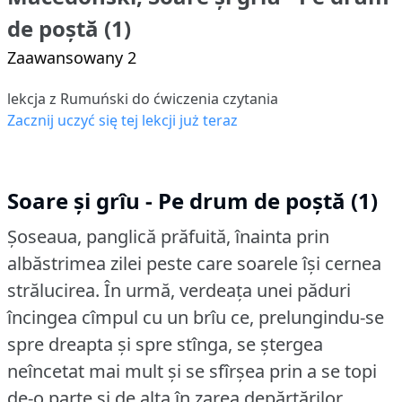
de poștă (1)
Zaawansowany 2
lekcja z Rumuński do ćwiczenia czytania
Zacznij uczyć się tej lekcji już teraz
Soare și grîu - Pe drum de poștă (1)
Șoseaua, panglică prăfuită, înainta prin
albăstrimea zilei peste care soarele își cernea
strălucirea.
În urmă, verdeața unei păduri
încingea cîmpul cu un brîu ce, prelungindu-se
spre dreapta și spre stînga, se ștergea
neîncetat mai mult și se sfîrșea prin a se topi
de-o parte și de alta în zarea depărtărilor.