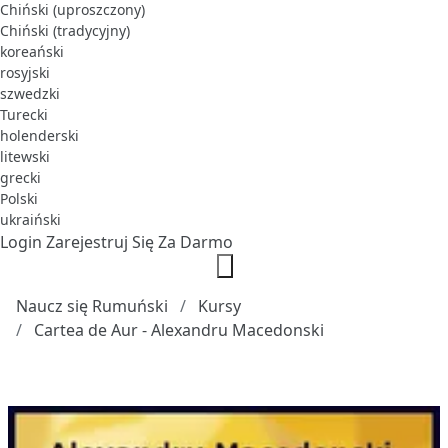
Chiński (uproszczony)
Chiński (tradycyjny)
koreański
rosyjski
szwedzki
Turecki
holenderski
litewski
grecki
Polski
ukraiński
Login
Zarejestruj Się Za Darmo
Naucz się Rumuński
Kursy
Cartea de Aur - Alexandru Macedonski