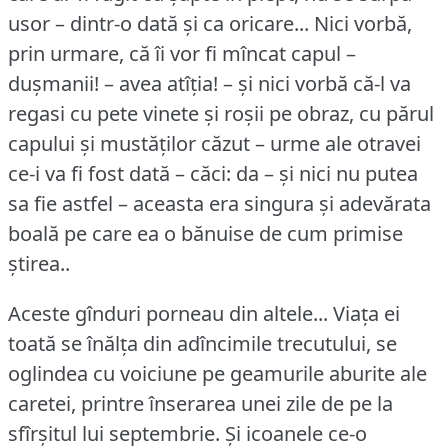
usor – dintr-o dată și ca oricare... Nici vorbă,
prin urmare, că îi vor fi mîncat capul –
dușmanii!
– avea atîția!
– și nici vorbă că-l va
regasi cu pete vinete și roșii pe obraz, cu părul
capului și mustăților căzut – urme ale otravei
ce-i va fi fost dată – căci: da – și nici nu putea
sa fie astfel – aceasta era singura și adevărata
boală pe care ea o bănuise de cum primise
știrea..
Aceste gînduri porneau din altele... Viața ei
toată se înălța din adîncimile trecutului, se
oglindea cu voiciune pe geamurile aburite ale
caretei, printre înserarea unei zile de pe la
sfîrșitul lui septembrie.
Și icoanele ce-o