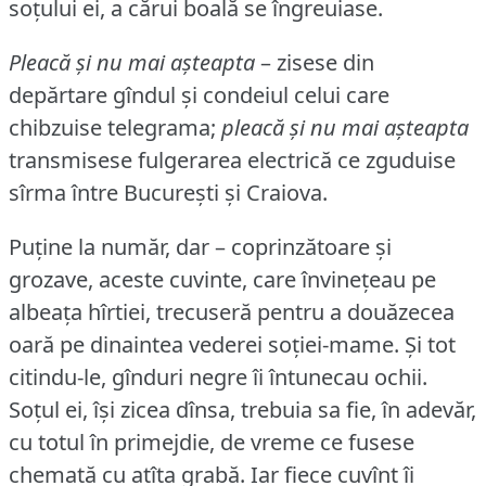
soțului ei, a cărui boală se îngreuiase.
Pleacă și nu mai așteapta
– zisese din
depărtare gîndul și condeiul celui care
chibzuise telegrama;
pleacă și nu mai așteapta
transmisese fulgerarea electrică ce zguduise
sîrma între București și Craiova.
Puține la număr, dar – coprinzătoare și
grozave, aceste cuvinte, care învinețeau pe
albeața hîrtiei, trecuseră pentru a douăzecea
oară pe dinaintea vederei soției-mame.
Și tot
citindu-le, gînduri negre îi întunecau ochii.
Soțul ei, își zicea dînsa, trebuia sa fie, în adevăr,
cu totul în primejdie, de vreme ce fusese
chemată cu atîta grabă.
Iar fiece cuvînt îi