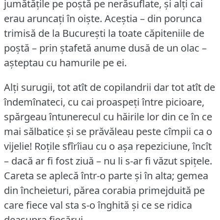
jumătățile pe poștă pe nerăsuflate, și alți cai
erau aruncați în oiște.
Aceștia – din porunca
trimisă de la București la toate căpiteniile de
poștă – prin ștafetă anume dusă de un olac –
așteptau cu hamurile pe ei.
Alți surugii, tot atît de copilandrii dar tot atît de
îndemînateci, cu cai proaspeți între picioare,
spărgeau întunerecul cu hăirile lor din ce în ce
mai sălbatice și se prăvăleau peste cîmpii ca o
vijelie!
Roțile sfîrîiau cu o așa repeziciune, încît
– dacă ar fi fost ziuă – nu li s-ar fi văzut spițele.
Careta se aplecă într-o parte și în alta; gemea
din încheieturi, părea corabia primejduită pe
care fiece val sta s-o înghită și ce se ridica
deasupra fiecărui.