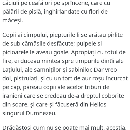
căciuli pe ceafă ori pe sprîncene, care cu
pălării de pîslă, înghirlandate cu flori de
măceși.
Copii ai cîmpului, piepturile li se arătau pîrlite
de sub cămășile desfăcute; pulpele și
picioarele le aveau goale.
Apropiați cu totul de
fire, ei duceau mintea spre timpurile dintîi ale
Lațiului, ale samniților și sabinilor.
Dar vreo
doi, pistruiați, și cu un tort de aur roșu încurcat
pe cap, păreau copii ale acelor triburi de
iranieni care se credeau de-a dreptul coborîte
din soare, și care-și făcuseră din Helios
singurul Dumnezeu.
Drăgăstoși cum nu se poate mai mult, aceștia,