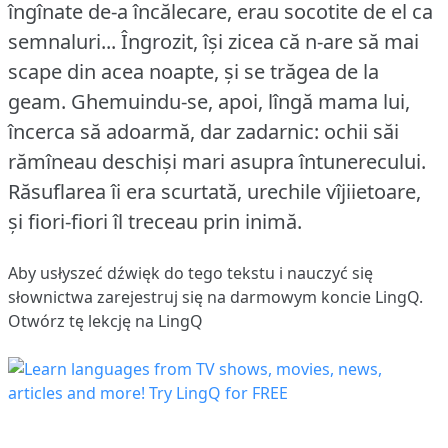
îngînate de-a încălecare, erau socotite de el ca
semnaluri... Îngrozit, își zicea că n-are să mai
scape din acea noapte, și se trăgea de la
geam.
Ghemuindu-se, apoi, lîngă mama lui,
încerca să adoarmă, dar zadarnic: ochii săi
rămîneau deschiși mari asupra întunerecului.
Răsuflarea îi era scurtată, urechile vîjiietoare,
și fiori-fiori îl treceau prin inimă.
Aby usłyszeć dźwięk do tego tekstu i nauczyć się
słownictwa
zarejestruj się
na darmowym koncie LingQ.
Otwórz tę lekcję na LingQ