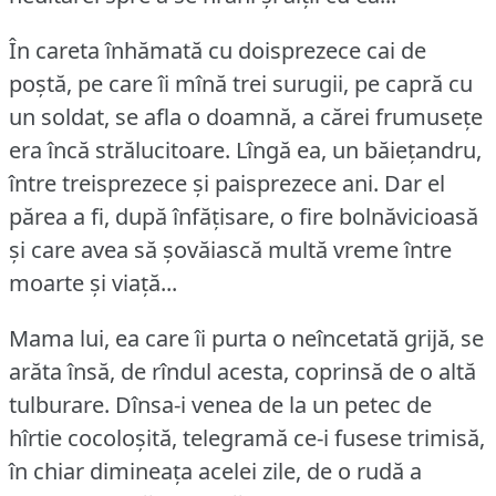
În careta înhămată cu doisprezece cai de
poștă, pe care îi mînă trei surugii, pe capră cu
un soldat, se afla o doamnă, a cărei frumusețe
era încă strălucitoare.
Lîngă ea, un băiețandru,
între treisprezece și paisprezece ani.
Dar el
părea a fi, după înfățisare, o fire bolnăvicioasă
și care avea să șovăiască multă vreme între
moarte și viață...
Mama lui, ea care îi purta o neîncetată grijă, se
arăta însă, de rîndul acesta, coprinsă de o altă
tulburare.
Dînsa-i venea de la un petec de
hîrtie cocoloșită, telegramă ce-i fusese trimisă,
în chiar dimineața acelei zile, de o rudă a