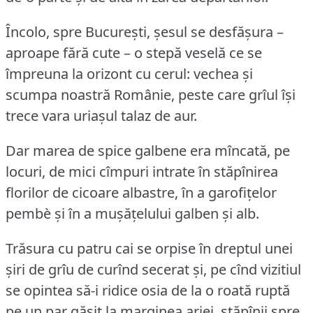
Încolo, spre București, șesul se desfășura –
aproape fără cute – o stepă veselă ce se
împreuna la orizont cu cerul: vechea și
scumpa noastră Românie, peste care grîul își
trece vara uriașul talaz de aur.
Dar marea de spice galbene era mîncată, pe
locuri, de mici cîmpuri intrate în stăpînirea
florilor de cicoare albastre, în a garofițelor
pembè și în a mușățelului galben și alb.
Trăsura cu patru cai se orpise în dreptul unei
șiri de grîu de curînd secerat și, pe cînd vizitiul
se opintea să-i ridice osia de la o roată ruptă
pe un par găsit la marginea ariei, stăpînii spre