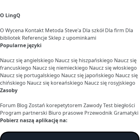
O LingQ
O
Wycena
Kontakt
Metoda Steve'a
Dla szkół
Dla firm
Dla
bibliotek
Referencje
Sklep z upominkami
Popularne języki
Naucz się angielskiego
Naucz się hiszpańskiego
Naucz się
francuskiego
Naucz się niemieckiego
Naucz się włoskiego
Naucz się portugalskiego
Naucz się japońskiego
Naucz się
chińskiego
Naucz się koreańskiego
Naucz się rosyjskiego
Zasoby
Forum
Blog
Zostań korepetytorem
Zawody
Test biegłości
Program partnerski
Biuro prasowe
Przewodnik Gramatyki
Pobierz naszą aplikację na: