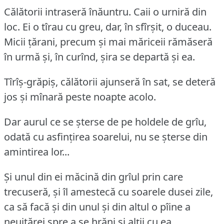
Călătorii intraseră înăuntru.
Caii o urniră din
loc.
Ei o tîrau cu greu, dar, în sfîrșit, o duceau.
Micii țărani, precum și mai măriceii rămăseră
în urmă și, în curînd, șira se departă și ea.
Tîrîș-grăpiș, călătorii ajunseră în sat, se deteră
jos și mînară peste noapte acolo.
Dar aurul ce se șterse de pe holdele de grîu,
odată cu asfințirea soarelui, nu se șterse din
amintirea lor...
Și unul din ei măcină din grîul prin care
trecuseră, și îl amestecă cu soarele dusei zile,
ca să facă și din unul și din altul o pîine a
neuitărei spre a se hrăni și alții cu ea...