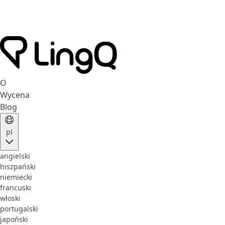
O
Wycena
Blog
pl
angielski
hiszpański
niemiecki
francuski
włoski
portugalski
japoński