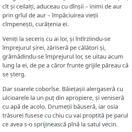
cît și ceilalți, aduceau cu dînșii – inimi de aur
prin grîul de aur – împăciuirea vieții
cîmpenești, curățenia ei.
Veniți la seceriș cu ai lor, și întîrziindu-se
împrejurul șirei, zăriseră pe călători și,
grămădindu-se împrejurul lor, se uitau acum
lung la ei, de pe a căror frunte grijile păreau că
se șterg.
Dar soarele coborîse.
Băiețașii alergaseră cu
ulcioarele la un puț din apropiere, și veniseră
cu apă de acolo.
Drumeții băuseră, iar osia
trăsurei fusese cu chiu cu vai proptită pe parul
ce avea s-o sprijinească pînă la satul vecin.