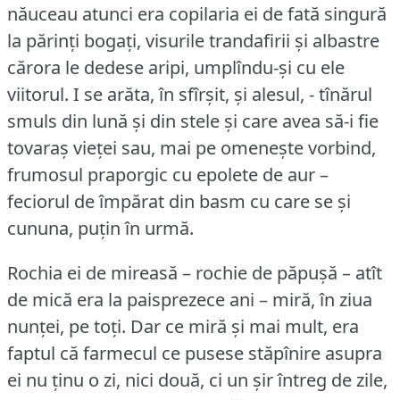
năuceau atunci era copilaria ei de fată singură
la părinți bogați, visurile trandafirii și albastre
cărora le dedese aripi, umplîndu-și cu ele
viitorul.
I se arăta, în sfîrșit, și alesul, - tînărul
smuls din lună și din stele și care avea să-i fie
tovaraș vieței sau, mai pe omenește vorbind,
frumosul praporgic cu epolete de aur –
feciorul de împărat din basm cu care se și
cununa, puțin în urmă.
Rochia ei de mireasă – rochie de păpușă – atît
de mică era la paisprezece ani – miră, în ziua
nunței, pe toți.
Dar ce miră și mai mult, era
faptul că farmecul ce pusese stăpînire asupra
ei nu ținu o zi, nici două, ci un șir întreg de zile,