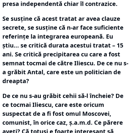
presa independentă chiar îl contrazice.
Se susţine că acest tratat ar avea clauze
secrete, se susţine că n-ar face suficiente
referinţe la integrarea europeană.
Eu
ştiu... se critică durata acestui tratat – 15
ani.
Se critică precipitarea cu care a fost
semnat tocmai de către Iliescu.
De ce nu s-
a grăbit Antal, care este un politician de
dreapta?
De ce nu s-au grăbit cehii să-l încheie?
De
ce tocmai Iliescu, care este oricum
suspectat de a fi fost omul Moscovei,
comunist, în orice caz, ş.a.m.d.
Ce părere
aveţi?
Că totuşi e foarte interesant să