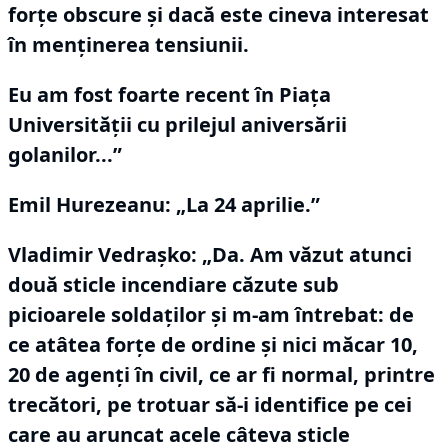
forţe obscure şi dacă este cineva interesat
în menţinerea tensiunii.
Eu am fost foarte recent în Piaţa
Universităţii cu prilejul aniversării
golanilor...”
Emil Hurezeanu: „La 24 aprilie.”
Vladimir Vedraşko:
„Da.
Am văzut atunci
două sticle incendiare căzute sub
picioarele soldaţilor şi m-am întrebat: de
ce atâtea forţe de ordine şi nici măcar 10,
20 de agenţi în civil, ce ar fi normal, printre
trecători, pe trotuar să-i identifice pe cei
care au aruncat acele câteva sticle