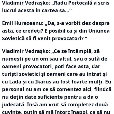
Vladimir Vedraşko:
„Radu Portocală a scris
lucrul acesta în cartea sa...”
Emil Hurezeanu: „Da, s-a vorbit des despre
asta, ce credeți?
E posibil ca şi din Uniunea
Sovietică să fi venit provocatori?
”
Vladimir Vedraşko:
„Ce se întâmplă, să
numeşti pe un om sau altul, sau o sută de
oameni provocatori, poţi face asta, dar
turişti sovietici şi oameni care au intrat şi
cu Lada şi cu Ikarus au fost foarte mulţi.
Eu
personal nu am ce să comentez aici, fiindcă
nu deţin date suficiente pentru a da o
judecată.
Însă am vrut să completez două
cuvinte, puţin să mă întorc înapoi, ca să nu