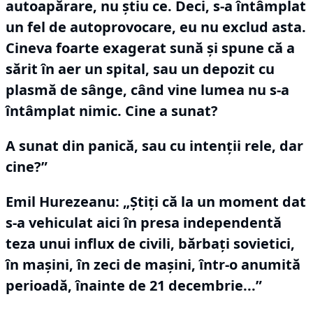
autoapărare, nu ştiu ce.
Deci, s-a întâmplat
un fel de autoprovocare, eu nu exclud asta.
Cineva foarte exagerat sună și spune că a
sărit în aer un spital, sau un depozit cu
plasmă de sânge, când vine lumea nu s-a
întâmplat nimic.
Cine a sunat?
A sunat din panică, sau cu intenţii rele, dar
cine?”
Emil Hurezeanu: „Ştiţi că la un moment dat
s-a vehiculat aici în presa independentă
teza unui influx de civili, bărbaţi sovietici,
în maşini, în zeci de maşini, într-o anumită
perioadă, înainte de 21 decembrie...”