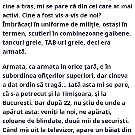
cine a tras, mi se pare că din cei care at mai
activi.
Cine a fost vis-a-vis de noi?
Îmbrăcaţi în uniforme de miliţie, ostaşi în
termen, scutieri în combinezoane galbene,
tancuri grele, TAB-uri grele, deci era
armată.
Armata, ca armata în orice ţară, e în
subordinea ofiţerilor superiori, dar cineva
a dat ordin să tragă... Iată asta mi se pare,
că s-a petrecut şi la Timişoara, şi la
Bucureşti.
Dar după 22, nu ştiu de unde a
apărut asta: veniţi la noi, ne apăraţi,
coloane de blindate, două mii de securişti.
Când mă uit la televizor, apare un băiat din