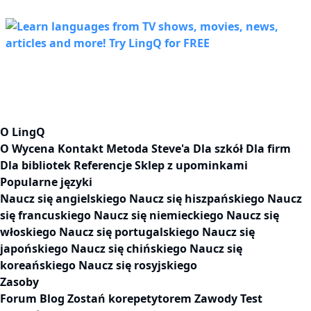
O LingQ
O
Wycena
Kontakt
Metoda Steve'a
Dla szkół
Dla firm
Dla bibliotek
Referencje
Sklep z upominkami
Popularne języki
Naucz się angielskiego
Naucz się hiszpańskiego
Naucz
się francuskiego
Naucz się niemieckiego
Naucz się
włoskiego
Naucz się portugalskiego
Naucz się
japońskiego
Naucz się chińskiego
Naucz się
koreańskiego
Naucz się rosyjskiego
Zasoby
Forum
Blog
Zostań korepetytorem
Zawody
Test