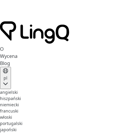
O
Wycena
Blog
pl
angielski
hiszpański
niemiecki
francuski
włoski
portugalski
japoński