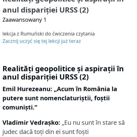
anul dispariției URSS (2)
Zaawansowany 1
lekcja z Rumuński do ćwiczenia czytania
Zacznij uczyć się tej lekcji już teraz
Realități geopolitice și aspirații în
anul dispariției URSS (2)
Emil Hurezeanu: „Acum în România la
putere sunt nomenclaturiştii, foştii
comunişti.”
Vladimir Vedraşko:
„Eu nu sunt în stare să
judec dacă toţi din ei sunt foşti