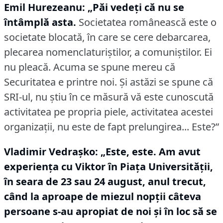
Emil Hurezeanu: „Păi vedeţi că nu se
întâmplă asta.
Societatea românească este o
societate blocată, în care se cere debarcarea,
plecarea nomenclaturiştilor, a comuniştilor.
Ei
nu pleacă.
Acuma se spune mereu că
Securitatea e printre noi.
Şi astăzi se spune că
SRI-ul, nu ştiu în ce măsură vă este cunoscută
activitatea pe propria piele, activitatea acestei
organizaţii, nu este de fapt prelungirea... Este?”
Vladimir Vedraşko:
„Este, este.
Am avut
experienţa cu Viktor în Piaţa Universităţii,
în seara de 23 sau 24 august, anul trecut,
când la aproape de miezul nopţii câteva
persoane s-au apropiat de noi şi în loc să se