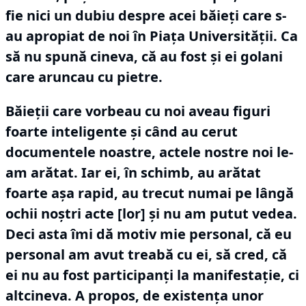
fie nici un dubiu despre acei băieţi care s-
au apropiat de noi în Piaţa Universităţii.
Ca
să nu spună cineva, că au fost şi ei golani
care aruncau cu pietre.
Băieţii care vorbeau cu noi aveau figuri
foarte inteligente şi când au cerut
documentele noastre, actele nostre noi le-
am arătat.
Iar ei, în schimb, au arătat
foarte aşa rapid, au trecut numai pe lângă
ochii noştri acte [lor] şi nu am putut vedea.
Deci asta îmi dă motiv mie personal, că eu
personal am avut treabă cu ei, să cred, că
ei nu au fost participanţi la manifestaţie, ci
altcineva.
A propos, de existenţa unor