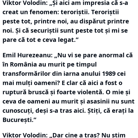
Viktor Volodin:
„Şi aici am impresia că s-a
creat un fenomen: teroriştii.
Teroriştii
peste tot, printre noi, au dispărut printre
noi.
Şi că securiştii sunt peste tot şi mi se
pare că tot e ceva legat.”
Emil Hurezeanu: „Nu vi se pare anormal că
în România au murit pe timpul
transformărilor din iarna anului 1989 cei
mai mulţi oameni?
E clar că aici a fost o
ruptură bruscă şi foarte violentă.
O mie şi
ceva de oameni au murit şi asasinii nu sunt
cunoscuţi, deşi s-a tras aici.
Ştiţi, că eraţi la
Bucureşti.”
Viktor Volodin:
„Dar cine a tras?
Nu ştim