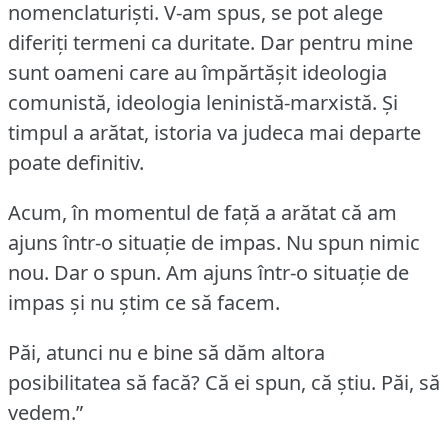
nomenclaturişti.
V-am spus, se pot alege
diferiţi termeni ca duritate.
Dar pentru mine
sunt oameni care au împărtăşit ideologia
comunistă, ideologia leninistă-marxistă.
Şi
timpul a arătat, istoria va judeca mai departe
poate definitiv.
Acum, în momentul de faţă a arătat că am
ajuns într-o situaţie de impas.
Nu spun nimic
nou.
Dar o spun.
Am ajuns într-o situaţie de
impas şi nu ştim ce să facem.
Păi, atunci nu e bine să dăm altora
posibilitatea să facă?
Că ei spun, că ştiu.
Păi, să
vedem.”