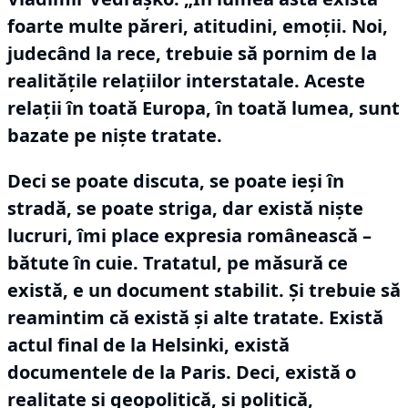
foarte multe păreri, atitudini, emoţii.
Noi,
judecând la rece, trebuie să pornim de la
realităţile relaţiilor interstatale.
Aceste
relaţii în toată Europa, în toată lumea, sunt
bazate pe nişte tratate.
Deci se poate discuta, se poate ieşi în
stradă, se poate striga, dar există nişte
lucruri, îmi place expresia românească –
bătute în cuie.
Tratatul, pe măsură ce
există, e un document stabilit.
Şi trebuie să
reamintim că există şi alte tratate.
Există
actul final de la Helsinki, există
documentele de la Paris.
Deci, există o
realitate şi geopolitică, şi politică,