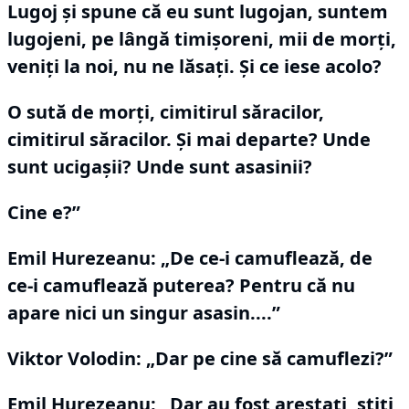
Lugoj şi spune că eu sunt lugojan, suntem
lugojeni, pe lângă timișoreni, mii de morţi,
veniţi la noi, nu ne lăsaţi.
Şi ce iese acolo?
O sută de morţi, cimitirul săracilor,
cimitirul săracilor.
Şi mai departe?
Unde
sunt ucigaşii?
Unde sunt asasinii?
Cine e?”
Emil Hurezeanu: „De ce-i camuflează, de
ce-i camuflează puterea?
Pentru că nu
apare nici un singur asasin....
”
Viktor Volodin:
„Dar pe cine să camuflezi?”
Emil Hurezeanu: „Dar au fost arestaţi, ştiţi