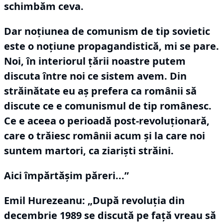
schimbăm ceva.
Dar noţiunea de comunism de tip sovietic
este o noţiune propagandistică, mi se pare.
Noi, în interiorul ţării noastre putem
discuta între noi ce sistem avem.
Din
străinătate eu aş prefera ca românii să
discute ce e comunismul de tip românesc.
Ce e aceea o perioadă post-revoluţionară,
care o trăiesc românii acum şi la care noi
suntem martori, ca ziarişti străini.
Aici împărtăşim păreri...”
Emil Hurezeanu: „După revoluţia din
decembrie 1989 se discută pe faţă vreau să