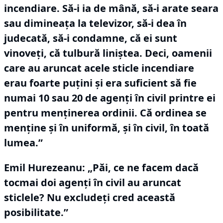
incendiare.
Să-i ia de mână, să-i arate seara
sau dimineaţa la televizor, să-i dea în
judecată, să-i condamne, că ei sunt
vinoveţi, că tulbură liniştea.
Deci, oamenii
care au aruncat acele sticle incendiare
erau foarte puţini şi era suficient să fie
numai 10 sau 20 de agenţi în civil printre ei
pentru menţinerea ordinii.
Că ordinea se
menţine şi în uniformă, şi în civil, în toată
lumea.”
Emil Hurezeanu: „Păi, ce ne facem dacă
tocmai doi agenţi în civil au aruncat
sticlele?
Nu excludeţi cred această
posibilitate.”