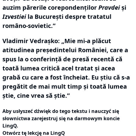
auzim părerile corepondenţilor
Pravdei
şi
Izvestiei
la Bucureşti despre tratatul
româno-sovietic.”
Vladimir Vedraşko:
„Mie mi-a plăcut
atitudinea preşedintelui României, care a
spus la o conferinţă de presă recentă că
toată lumea critică acel tratat şi acea
grabă cu care a fost încheiat.
Eu ştiu că s-a
pregătit de mai mult timp şi toată lumea
ştie, cine vrea să ştie.”
Aby usłyszeć dźwięk do tego tekstu i nauczyć się
słownictwa
zarejestruj się
na darmowym koncie
LingQ.
Otwórz tę lekcję na LingQ