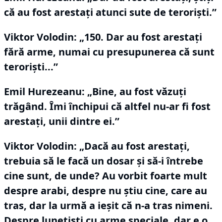
că au fost arestaţi atunci sute de teroriști.”
Viktor Volodin:
„150.
Dar au fost arestaţi
fără arme, numai cu presupunerea că sunt
terorişti...”
Emil Hurezeanu: „Bine, au fost văzuţi
trăgând.
Îmi închipui că altfel nu-ar fi fost
arestaţi, unii dintre ei.”
Viktor Volodin:
„Dacă au fost arestaţi,
trebuia să le facă un dosar şi să-i întrebe
cine sunt, de unde?
Au vorbit foarte mult
despre arabi, despre nu ştiu cine, care au
tras, dar la urmă a ieşit că n-a tras nimeni.
Despre lunetişti cu arme speciale, dar e o