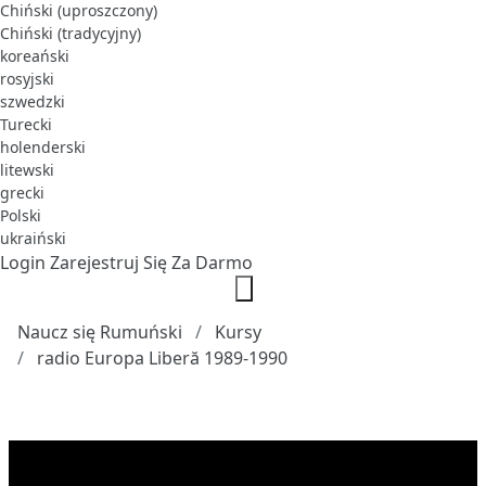
Chiński (uproszczony)
Chiński (tradycyjny)
koreański
rosyjski
szwedzki
Turecki
holenderski
litewski
grecki
Polski
ukraiński
Login
Zarejestruj Się Za Darmo
Naucz się Rumuński
Kursy
radio Europa Liberă 1989-1990