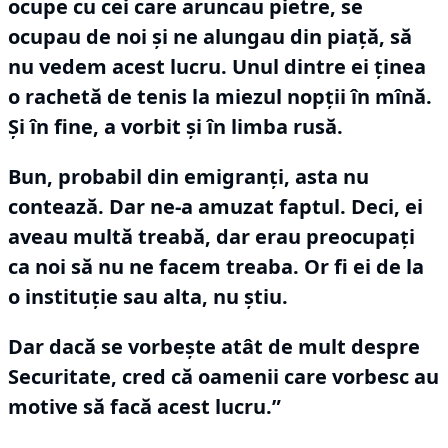
ocupe cu cei care aruncau pietre, se
ocupau de noi şi ne alungau din piaţă, să
nu vedem acest lucru.
Unul dintre ei ţinea
o rachetă de tenis la miezul nopţii în mînă.
Şi în fine, a vorbit şi în limba rusă.
Bun, probabil din emigranţi, asta nu
contează.
Dar ne-a amuzat faptul.
Deci, ei
aveau multă treabă, dar erau preocupaţi
ca noi să nu ne facem treaba.
Or fi ei de la
o instituţie sau alta, nu ştiu.
Dar dacă se vorbeşte atât de mult despre
Securitate, cred că oamenii care vorbesc au
motive să facă acest lucru.”