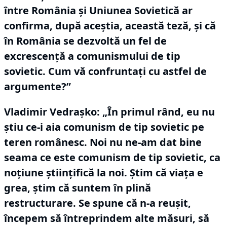
între România şi Uniunea Sovietică ar
confirma, după aceştia, această teză, şi că
în România se dezvoltă un fel de
excrescenţă a comunismului de tip
sovietic.
Cum vă confruntaţi cu astfel de
argumente?”
Vladimir Vedraşko:
„În primul rând, eu nu
ştiu ce-i aia comunism de tip sovietic pe
teren românesc.
Noi nu ne-am dat bine
seama ce este comunism de tip sovietic, ca
noţiune ştiinţifică la noi.
Ştim că viaţa e
grea, ştim că suntem în plină
restructurare.
Se spune că n-a reuşit,
începem să întreprindem alte măsuri, să