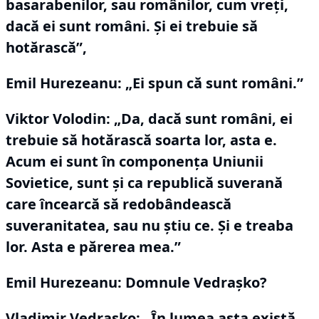
basarabenilor, sau românilor, cum vreţi,
dacă ei sunt români.
Şi ei trebuie să
hotărască”,
Emil Hurezeanu:
„Ei spun că sunt români.”
Viktor Volodin:
„Da, dacă sunt români, ei
trebuie să hotărască soarta lor, asta e.
Acum ei sunt în componenţa Uniunii
Sovietice, sunt şi ca republică suverană
care încearcă să redobândească
suveranitatea, sau nu ştiu ce.
Şi e treaba
lor.
Asta e părerea mea.”
Emil Hurezeanu: Domnule Vedraşko?
Vladimir Vedraşko:
„În lumea asta există