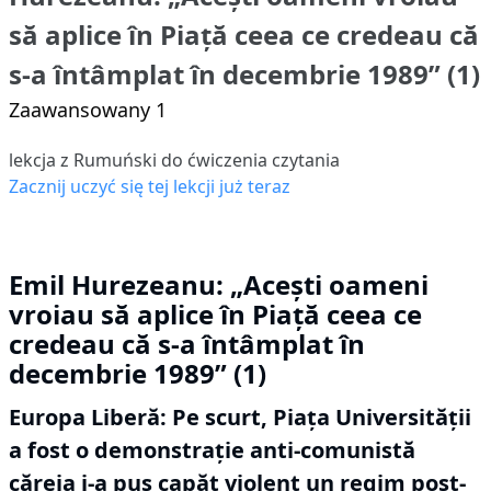
să aplice în Piață ceea ce credeau că
s-a întâmplat în decembrie 1989” (1)
Zaawansowany 1
lekcja z Rumuński do ćwiczenia czytania
Zacznij uczyć się tej lekcji już teraz
Emil Hurezeanu: „Acești oameni
vroiau să aplice în Piață ceea ce
credeau că s-a întâmplat în
decembrie 1989” (1)
Europa Liberă: Pe scurt, Piața Universității
a fost o demonstrație anti-comunistă
căreia i-a pus capăt violent un regim post-