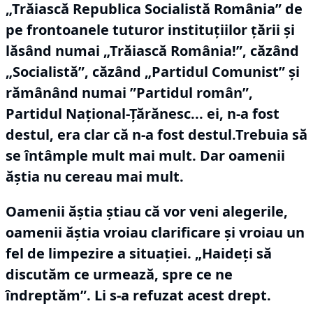
„Trăiască Republica Socialistă România” de
pe frontoanele tuturor instituțiilor țării și
lăsând numai „Trăiască România!”, căzând
„Socialistă”, căzând „Partidul Comunist” și
rămânând numai ”Partidul român”,
Partidul Național-Țărănesc... ei, n-a fost
destul, era clar că n-a fost destul.Trebuia să
se întâmple mult mai mult.
Dar oamenii
ăștia nu cereau mai mult.
Oamenii ăștia știau că vor veni alegerile,
oamenii ăștia vroiau clarificare și vroiau un
fel de limpezire a situației.
„Haideți să
discutăm ce urmează, spre ce ne
îndreptăm”.
Li s-a refuzat acest drept.