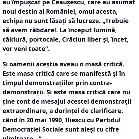
au împușcat pe Ceaușescu, care au asumat
noul destin al României, omul acesta,
echipa nu sunt lăsați să lucreze.
„Trebuie
să avem răbdare!.
La început lumină,
căldură, portocale, Crăciun liber și, încet,
vor veni toate”.
Și oamenii aceștia aveau o masă critică.
Este masa critică care se manifestă și în
timpul demonstrațiilor prin contra-
demonstrații.
Și este masa critică care nu
ține cont de mesajul acestei demonstrații
extraordinare, a dorinței de clarificare,
când în 20 mai 1990, Iliescu cu Partidul
Democrației Sociale sunt aleși cu cifre
uimitoare...”