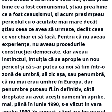
bine ce a fost comunismul, știau prea bine
ce a fost ceaușismul, și acum presimțeau
pericolul cu o acuitate mai mare decât
știau ceea ce avea să urmeze, decât ceea
ce vor chiar ei să facă.
Pentru că nu aveau
experiențe, nu aveau procedurile
construcției democrate, dar aveau
instinctul, intuiția că se apropie un nou
pericol și că s-ar putea ca noi să fim într-o
zonă de umbră, să zic așa, sau penumbră,
că nu mai erau umbre în Europa, dar
penumbre puteau fi.În definitiv, câtă
dreptate au avut acești oameni în aprilie,
mai, până în iunie 1990, s-a văzut în vara
anului 1990, în august, când are loc puciul