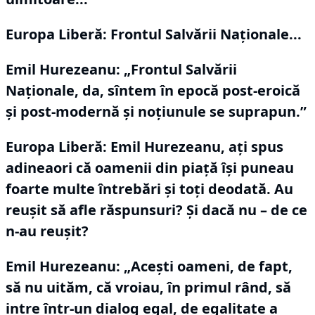
Europa Liberă: Frontul Salvării Naționale...
Emil Hurezeanu:
„Frontul Salvării
Naționale, da, sîntem în epocă post-eroică
și post-modernă și noțiunule se suprapun.”
Europa Liberă: Emil Hurezeanu, ați spus
adineaori că oamenii din piață își puneau
foarte multe întrebări și toți deodată.
Au
reușit să afle răspunsuri?
Și dacă nu – de ce
n-au reușit?
Emil Hurezeanu:
„Acești oameni, de fapt,
să nu uităm, că vroiau, în primul rând, să
intre într-un dialog egal, de egalitate a