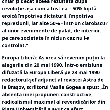
chiar și decât aceea rezultată după
revoluție așa cum a fost ea – 50% luptă
eroică împotriva dictaturii, împotriva
represiunii, iar alte 50% - într-un clarobscur
al unor evenimente de palat, de interior,
pe care societate în niciun caz nu l-a
controlat.”
Europa Liberă: Aș vrea să revenim puțin la
alegerile din 20 mai 1990.
Într-o emisiune
difuzată la Europa Liberă pe 23 mai 1990
redactorul-șef adjunct al revistei Astra de
la Brașov, scriitorul Vasile Gogea a spus: „În
absența unei propuneri constructive,
radicalismul maximal al revendicărilor din
Piața Universității a avut ca efect