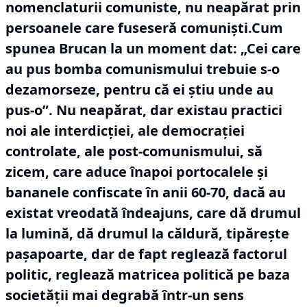
nomenclaturii comuniste, nu neapărat prin
persoanele care fuseseră comuniști.Cum
spunea Brucan la un moment dat: „Cei care
au pus bomba comunismului trebuie s-o
dezamorseze, pentru că ei știu unde au
pus-o”.
Nu neapărat, dar existau practici
noi ale interdicției, ale democrației
controlate, ale post-comunismului, să
zicem, care aduce înapoi portocalele și
bananele confiscate în anii 60-70, dacă au
existat vreodată îndeajuns, care dă drumul
la lumină, dă drumul la căldură, tipărește
pașapoarte, dar de fapt reglează factorul
politic, reglează matricea politică pe baza
societății mai degrabă într-un sens