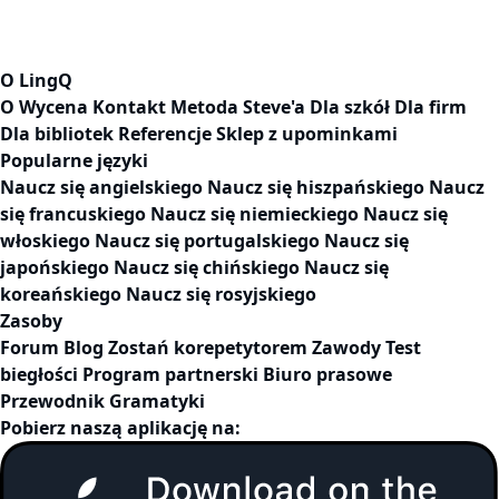
O LingQ
O
Wycena
Kontakt
Metoda Steve'a
Dla szkół
Dla firm
Dla bibliotek
Referencje
Sklep z upominkami
Popularne języki
Naucz się angielskiego
Naucz się hiszpańskiego
Naucz
się francuskiego
Naucz się niemieckiego
Naucz się
włoskiego
Naucz się portugalskiego
Naucz się
japońskiego
Naucz się chińskiego
Naucz się
koreańskiego
Naucz się rosyjskiego
Zasoby
Forum
Blog
Zostań korepetytorem
Zawody
Test
biegłości
Program partnerski
Biuro prasowe
Przewodnik Gramatyki
Pobierz naszą aplikację na: