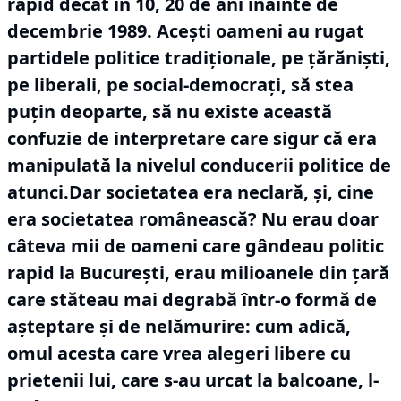
rapid decât în 10, 20 de ani înainte de
decembrie 1989.
Acești oameni au rugat
partidele politice tradiționale, pe țărăniști,
pe liberali, pe social-democrați, să stea
puțin deoparte, să nu existe această
confuzie de interpretare care sigur că era
manipulată la nivelul conducerii politice de
atunci.Dar societatea era neclară, și, cine
era societatea românească?
Nu erau doar
câteva mii de oameni care gândeau politic
rapid la București, erau milioanele din țară
care stăteau mai degrabă într-o formă de
așteptare și de nelămurire: cum adică,
omul acesta care vrea alegeri libere cu
prietenii lui, care s-au urcat la balcoane, l-