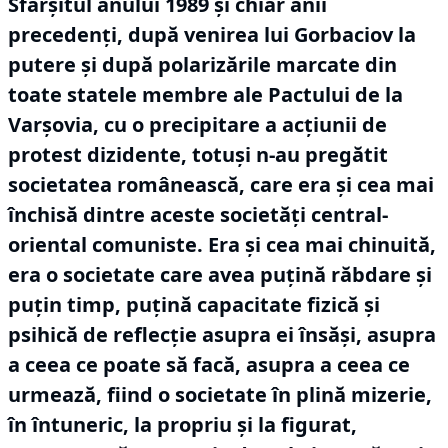
Sfârșitul anului 1989 și chiar anii
precedenți, după venirea lui Gorbaciov la
putere și după polarizările marcate din
toate statele membre ale Pactului de la
Varșovia, cu o precipitare a acțiunii de
protest dizidente, totuși n-au pregătit
societatea românească, care era și cea mai
închisă dintre aceste societăți central-
oriental comuniste.
Era și cea mai chinuită,
era o societate care avea puțină răbdare și
puțin timp, puțină capacitate fizică și
psihică de reflecție asupra ei însăși, asupra
a ceea ce poate să facă, asupra a ceea ce
urmează, fiind o societate în plină mizerie,
în întuneric, la propriu și la figurat,