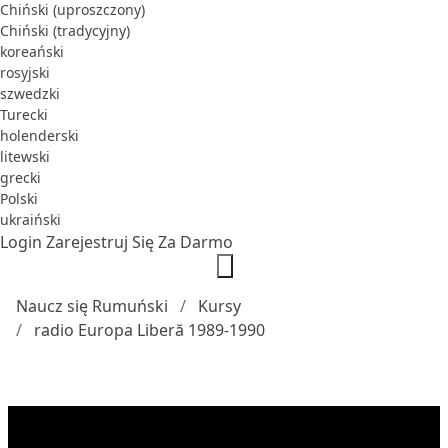
Chiński (uproszczony)
Chiński (tradycyjny)
koreański
rosyjski
szwedzki
Turecki
holenderski
litewski
grecki
Polski
ukraiński
Login
Zarejestruj Się Za Darmo
Naucz się Rumuński
Kursy
radio Europa Liberă 1989-1990