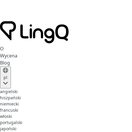
O
Wycena
Blog
pl
angielski
hiszpański
niemiecki
francuski
włoski
portugalski
japoński