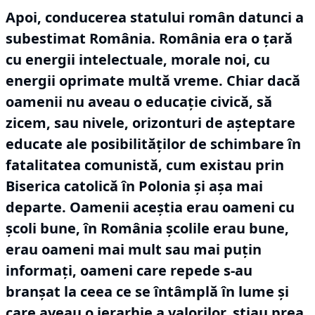
Apoi, conducerea statului român datunci a
subestimat România.
România era o țară
cu energii intelectuale, morale noi, cu
energii oprimate multă vreme.
Chiar dacă
oamenii nu aveau o educație civică, să
zicem, sau nivele, orizonturi de așteptare
educate ale posibilităților de schimbare în
fatalitatea comunistă, cum existau prin
Biserica catolică în Polonia și așa mai
departe.
Oamenii aceștia erau oameni cu
școli bune, în România școlile erau bune,
erau oameni mai mult sau mai puțin
informați, oameni care repede s-au
branșat la ceea ce se întâmplă în lume și
care aveau o ierarhie a valorilor, știau prea