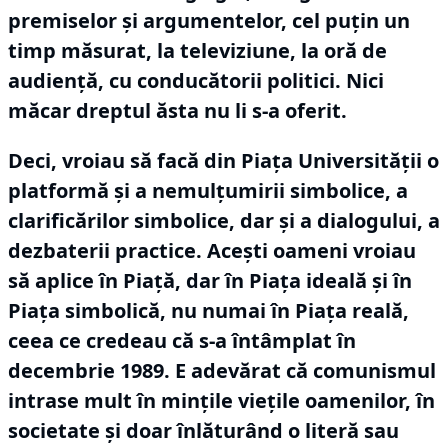
premiselor și argumentelor, cel puțin un
timp măsurat, la televiziune, la oră de
audiență, cu conducătorii politici.
Nici
măcar dreptul ăsta nu li s-a oferit.
Deci, vroiau să facă din Piața Universității o
platformă și a nemulțumirii simbolice, a
clarificărilor simbolice, dar și a dialogului, a
dezbaterii practice.
Acești oameni vroiau
să aplice în Piață, dar în Piața ideală și în
Piața simbolică, nu numai în Piața reală,
ceea ce credeau că s-a întâmplat în
decembrie 1989.
E adevărat că comunismul
intrase mult în mințile viețile oamenilor, în
societate și doar înlăturând o literă sau