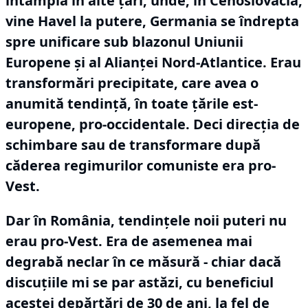
întâmpla în alte țări, unde, în Cehoslovacia,
vine Havel la putere, Germania se îndrepta
spre unificare sub blazonul Uniunii
Europene și al Alianței Nord-Atlantice.
Erau
transformări precipitate, care avea o
anumită tendință, în toate țările est-
europene, pro-occidentale.
Deci direcția de
schimbare sau de transformare după
căderea regimurilor comuniste era pro-
Vest.
Dar în România, tendințele noii puteri nu
erau pro-Vest.
Era de asemenea mai
degrabă neclar în ce măsură - chiar dacă
discuțiile mi se par astăzi, cu beneficiul
acestei depărtări de 30 de ani, la fel de