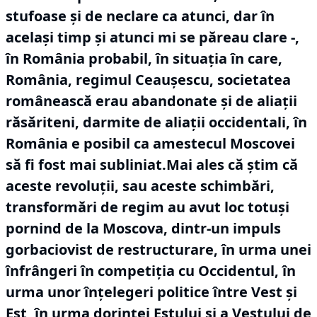
stufoase și de neclare ca atunci, dar în
același timp și atunci mi se păreau clare -,
în România probabil, în situația în care,
România, regimul Ceaușescu, societatea
românească erau abandonate și de aliații
răsăriteni, darmite de aliații occidentali, în
România e posibil ca amestecul Moscovei
să fi fost mai subliniat.Mai ales că știm că
aceste revoluții, sau aceste schimbări,
transformări de regim au avut loc totuși
pornind de la Moscova, dintr-un impuls
gorbaciovist de restructurare, în urma unei
înfrângeri în competiția cu Occidentul, în
urma unor înțelegeri politice între Vest și
Est, în urma dorinței Estului și a Vestului de