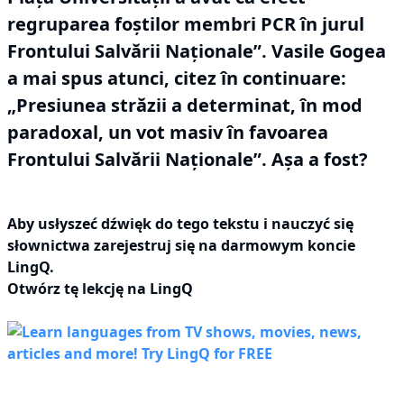
regruparea foștilor membri PCR în jurul
Frontului Salvării Naționale”.
Vasile Gogea
a mai spus atunci, citez în continuare:
„Presiunea străzii a determinat, în mod
paradoxal, un vot masiv în favoarea
Frontului Salvării Naționale”.
Așa a fost?
Aby usłyszeć dźwięk do tego tekstu i nauczyć się
słownictwa
zarejestruj się
na darmowym koncie
LingQ.
Otwórz tę lekcję na LingQ