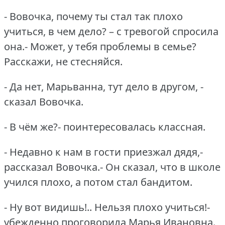
- Вовочка, почему ты стал так плохо
учиться, в чем дело?
– с тревогой спросила
она.- Может, у тебя проблемы в семье?
Расскажи, не стесняйся.
- Да нет, Марьванна, тут дело в другом, -
сказал Вовочка.
- В чём же?- поинтересовалась классная.
- Недавно к нам в гости приезжал дядя,-
рассказал Вовочка.- Он сказал, что в школе
учился плохо, а потом стал бандитом.
- Ну вот видишь!..
Нельзя плохо учиться!-
убежденно проговорила Марья Ивановна.