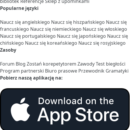
bibliotek
Referencje
Sklep z upominkami
Popularne języki
Naucz się angielskiego
Naucz się hiszpańskiego
Naucz się
francuskiego
Naucz się niemieckiego
Naucz się włoskiego
Naucz się portugalskiego
Naucz się japońskiego
Naucz się
chińskiego
Naucz się koreańskiego
Naucz się rosyjskiego
Zasoby
Forum
Blog
Zostań korepetytorem
Zawody
Test biegłości
Program partnerski
Biuro prasowe
Przewodnik Gramatyki
Pobierz naszą aplikację na: