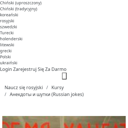
Chiński (uproszczony)
Chiński (tradycyjny)
koreański
rosyjski
szwedzki
Turecki
holenderski
litewski
grecki
Polski
ukraiński
Login
Zarejestruj Się Za Darmo
Naucz się rosyjski
Kursy
Анекдоты и шутки (Russian jokes)