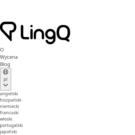
O
Wycena
Blog
pl
angielski
hiszpański
niemiecki
francuski
włoski
portugalski
japoński