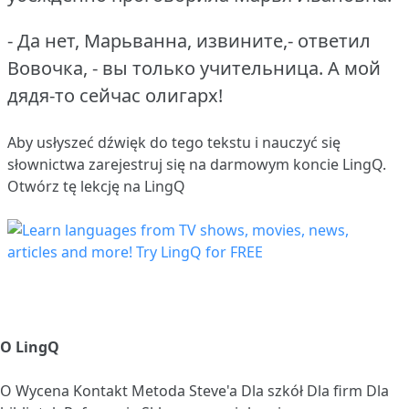
- Да нет, Марьванна, извините,- ответил
Вовочка, - вы только учительница.
А мой
дядя-то сейчас олигарх!
Aby usłyszeć dźwięk do tego tekstu i nauczyć się
słownictwa
zarejestruj się
na darmowym koncie LingQ.
Otwórz tę lekcję na LingQ
O LingQ
O
Wycena
Kontakt
Metoda Steve'a
Dla szkół
Dla firm
Dla