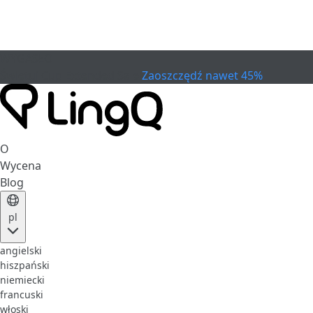
WYGASŁO
Świętuj Cup
Extended Sale
Zaoszczędź nawet 45%
O
Wycena
Blog
pl
angielski
hiszpański
niemiecki
francuski
włoski