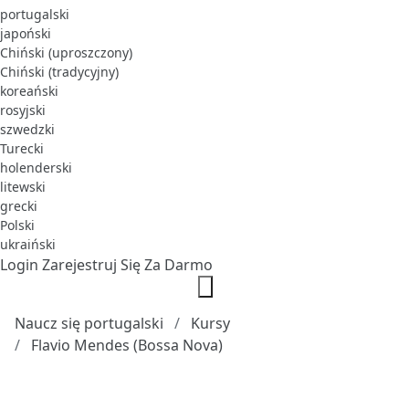
portugalski
japoński
Chiński (uproszczony)
Chiński (tradycyjny)
koreański
rosyjski
szwedzki
Turecki
holenderski
litewski
grecki
Polski
ukraiński
Login
Zarejestruj Się Za Darmo
Naucz się portugalski
Kursy
Flavio Mendes (Bossa Nova)