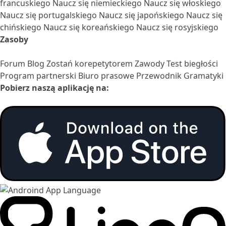
francuskiego
Naucz się niemieckiego
Naucz się włoskiego
Naucz się portugalskiego
Naucz się japońskiego
Naucz się
chińskiego
Naucz się koreańskiego
Naucz się rosyjskiego
Zasoby
Forum
Blog
Zostań korepetytorem
Zawody
Test biegłości
Program partnerski
Biuro prasowe
Przewodnik Gramatyki
Pobierz naszą aplikację na: