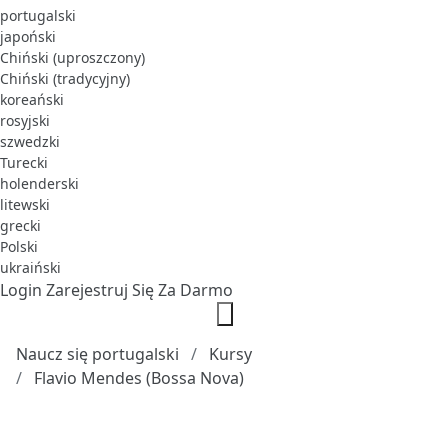
portugalski
japoński
Chiński (uproszczony)
Chiński (tradycyjny)
koreański
rosyjski
szwedzki
Turecki
holenderski
litewski
grecki
Polski
ukraiński
Login
Zarejestruj Się Za Darmo
Naucz się portugalski
Kursy
Flavio Mendes (Bossa Nova)