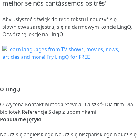
melhor se nós cantássemos os três"
Aby usłyszeć dźwięk do tego tekstu i nauczyć się
słownictwa
zarejestruj się
na darmowym koncie LingQ.
Otwórz tę lekcję na LingQ
O LingQ
O
Wycena
Kontakt
Metoda Steve'a
Dla szkół
Dla firm
Dla
bibliotek
Referencje
Sklep z upominkami
Popularne języki
Naucz się angielskiego
Naucz się hiszpańskiego
Naucz się