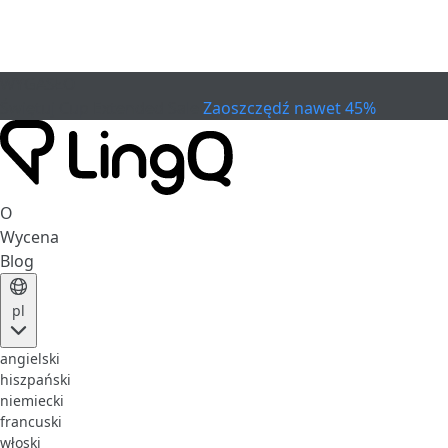
WYGASŁO
Świętuj Cup
Extended Sale
Zaoszczędź nawet 45%
O
Wycena
Blog
pl
angielski
hiszpański
niemiecki
francuski
włoski