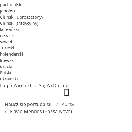
portugalski
japoński
Chiński (uproszczony)
Chiński (tradycyjny)
koreański
rosyjski
szwedzki
Turecki
holenderski
litewski
grecki
Polski
ukraiński
Login
Zarejestruj Się Za Darmo
Naucz się portugalski
Kursy
Flavio Mendes (Bossa Nova)