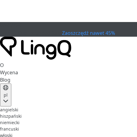
WYGASŁO
Świętuj Cup
Extended Sale
Zaoszczędź nawet 45%
O
Wycena
Blog
pl
angielski
hiszpański
niemiecki
francuski
włoski